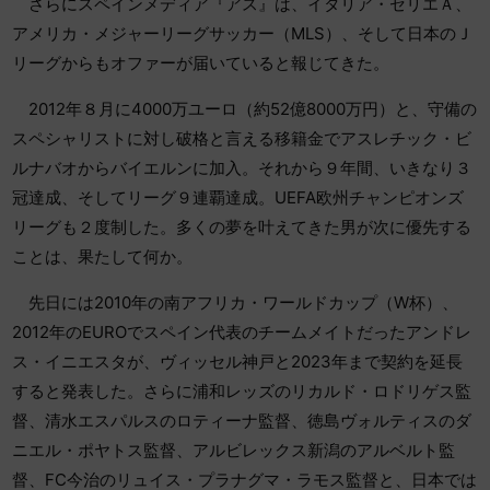
さらにスペインメディア『アス』は、イタリア・セリエＡ、
アメリカ・メジャーリーグサッカー（MLS）、そして日本のＪ
リーグからもオファーが届いていると報じてきた。
2012年８月に4000万ユーロ（約52億8000万円）と、守備の
スペシャリストに対し破格と言える移籍金でアスレチック・ビ
ルナバオからバイエルンに加入。それから９年間、いきなり３
冠達成、そしてリーグ９連覇達成。UEFA欧州チャンピオンズ
リーグも２度制した。多くの夢を叶えてきた男が次に優先する
ことは、果たして何か。
先日には2010年の南アフリカ・ワールドカップ（W杯）、
2012年のEUROでスペイン代表のチームメイトだったアンドレ
ス・イニエスタが、ヴィッセル神戸と2023年まで契約を延長
すると発表した。さらに浦和レッズのリカルド・ロドリゲス監
督、清水エスパルスのロティーナ監督、徳島ヴォルティスのダ
ニエル・ポヤトス監督、アルビレックス新潟のアルベルト監
督、FC今治のリュイス・プラナグマ・ラモス監督と、日本では