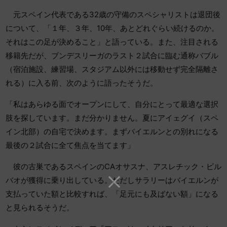
元スペイン代表である32歳の守備のスペシャリストは退団後
について、「１年、３年、10年、あとどれぐらい続けるのか。
それはこの足が決めること」と語っている。また、注目される
移籍先だが、ブンデスリーガのラスト２試合に臨む通称バブル
（宿泊施設、練習場、スタジアム以外には移動せず完全隔離さ
れる）に入る前、次のように語ったそうだ。
「私はあらゆる面でオープンにして、自分にとって最適な選択
肢を探しています。まだ分かりません。夏にアイェグイ（スペ
イン北部）の自宅で決めます。まずバイエルンとの別れになる
最後の２試合に全て焦点を当てます」
彼の古巣であるスペインのCAオサスナ、アスレチック・ビル
バオが獲得に乗り出している。ただしサラリーはバイエルンが
支払っていた額と比較すれば、「足元にも及ばない額」になる
と見られるそうだ。