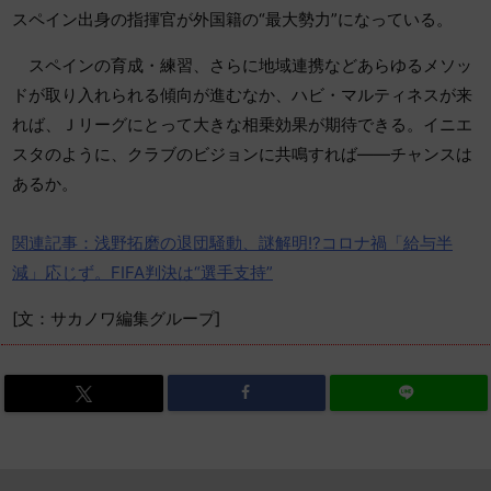
スペイン出身の指揮官が外国籍の“最大勢力”になっている。
スペインの育成・練習、さらに地域連携などあらゆるメソッ
ドが取り入れられる傾向が進むなか、ハビ・マルティネスが来
れば、Ｊリーグにとって大きな相乗効果が期待できる。イニエ
スタのように、クラブのビジョンに共鳴すれば――チャンスは
あるか。
関連記事：浅野拓磨の退団騒動、謎解明!?コロナ禍「給与半
減」応じず。FIFA判決は“選手支持”
[文：サカノワ編集グループ]