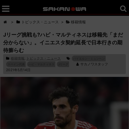
>
トピックス・ニュース
>
移籍情報
Jリーグ挑戦も?ハビ・マルティネスは移籍先「まだ
分からない」。イニエスタ契約延長で日本行きの期
待膨らむ
移籍情報
,
トピックス・ニュース
バイエルン・ミュンヘン
サカノワスタッフ
スペイン代表
ハビ・マルティネス
Jリーグ
2021年5月14日