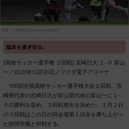
写真：上岸卓史/(C)Takashi UEGISHI
猛攻を凌ぎ切る。
[高校サッカー選手権 ２回戦] 宮崎日大 １-０ 富山
一／2021年12月31日／フクダ電子アリーナ
100回全国高校サッカー選手権大会２回戦、宮
崎県代表の宮崎日大が富山県代表の富山一に１-
０の勝利を収め、３回戦進出を決めた。１月２日
の３回戦はこの日の同会場第１試合を勝ち上がっ
た静岡学園と対戦する。