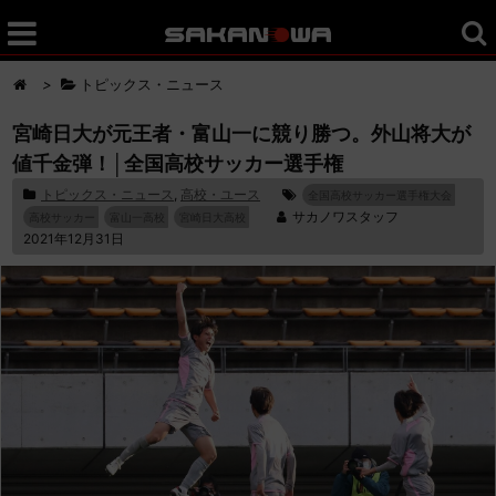
>
トピックス・ニュース
宮崎日大が元王者・富山一に競り勝つ。外山将大が
値千金弾！│全国高校サッカー選手権
トピックス・ニュース
,
高校・ユース
全国高校サッカー選手権大会
サカノワスタッフ
高校サッカー
富山一高校
宮崎日大高校
2021年12月31日