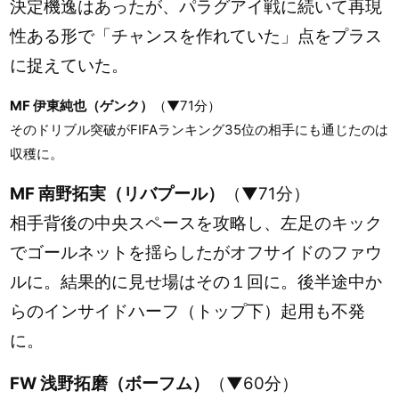
決定機逸はあったが、パラグアイ戦に続いて再現
性ある形で「チャンスを作れていた」点をプラス
に捉えていた。
MF 伊東純也（ゲンク）
（▼71分）
そのドリブル突破がFIFAランキング35位の相手にも通じたのは
収穫に。
MF 南野拓実（リバプール）
（▼71分）
相手背後の中央スペースを攻略し、左足のキック
でゴールネットを揺らしたがオフサイドのファウ
ルに。結果的に見せ場はその１回に。後半途中か
らのインサイドハーフ（トップ下）起用も不発
に。
FW 浅野拓磨（ボーフム）
（▼60分）