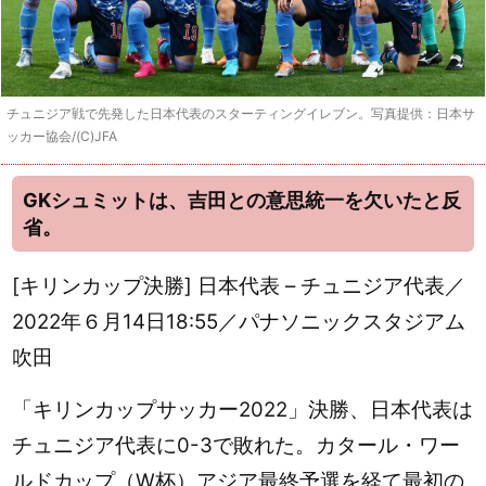
チュニジア戦で先発した日本代表のスターティングイレブン。写真提供：日本サ
ッカー協会/(C)JFA
GKシュミットは、吉田との意思統一を欠いたと反
省。
[キリンカップ決勝] 日本代表 – チュニジア代表／
2022年６月14日18:55／パナソニックスタジアム
吹田
「キリンカップサッカー2022」決勝、日本代表は
チュニジア代表に0-3で敗れた。カタール・ワー
ルドカップ（W杯）アジア最終予選を経て最初の