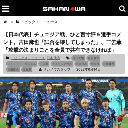
>
トピックス・ニュース
【日本代表】チュニジア戦、ひと言寸評＆選手コメ
ント。吉田麻也「試合を壊してしまった」、三笘薫
「攻撃の決まりごとを全員で共有できなければ」
トピックス・ニュース
,
日本代表
鎌田大地
冨安健洋
シュミット・ダニエル
三笘薫
チュニジア代表
日本代表
堂安律
久保建英
サカノワスタッフ
2022年6月14日
吉田麻也
板倉滉