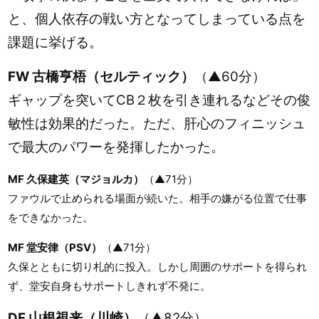
と、個人依存の戦い方となってしまっている点を
課題に挙げる。
FW 古橋亨梧（セルティック）
（▲60分）
ギャップを突いてCB２枚を引き連れるなどその俊
敏性は効果的だった。ただ、肝心のフィニッシュ
で最大のパワーを発揮したかった。
MF 久保建英（マジョルカ）
（▲71分）
ファウルで止められる場面が続いた。相手の嫌がる位置で仕事
をできなかった。
MF 堂安律（PSV）
（▲71分）
久保とともに切り札的に投入。しかし周囲のサポートを得られ
ず、堂安自身もサポートしきれず不発に。
DF 山根視来（川崎）
（▲82分）