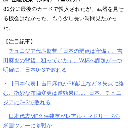
82分に最後のカードで投入されたが、武器を見せ
る機会はなかった。もう少し長い時間見たかっ
た。
【注目記事】
・
チュニジア代表監督「日本の弱点は守備」、吉
田麻也の背後「狙っていた」。W杯へ課題が一つ
明確に。日本0-3で敗れる
・
【日本代表】吉田麻也がPK献上など３失点に絡
む。微妙な布陣変更は逆効果に…。日本、チュニ
ジアに0-3で敗れる
・
日本代表MF久保建英がレアル・マドリードの
米国ツアーに参戦か