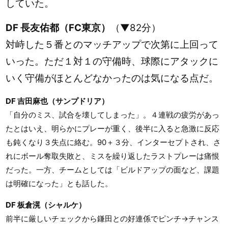
していた。
DF 長友佑都（FC東京）
（▼82分）
対峙した５番とのマッチアップで次第に上回って
いった。ただ１対１の守備時、球際にアタックに
いく守備がほとんどなかったのは気になる点だ。
DF 吉田麻也（サンプドリア）
「自分のミス、試合を壊してしまった」。４連戦の疲労があっ
たとはいえ、明らかにプレーが重く、後半に入ると急激に反応
も鈍くなり３失点に絡む。90＋３分、インターセプトされ、さ
れにボール奪取失敗と、ミスを繰り返したラストプレーは痛恨
だった。一方、チームとしては「ビルドアップの面など、課題
は明確になった」とも話した。
DF 板倉滉（シャルケ）
前半に厳しいチェックから鎌田との好連係でピンチ→チャンス