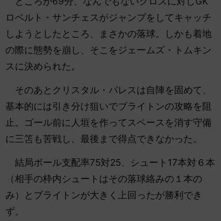
ところが69分、なんでもないクロスに対しGK
ロベルト・サンチェスがジャンプをしてキャッチ
しようとしたところ、まさかの落球。しかも着地
の際に態勢を崩し、そこをジェームズ・トムキン
スに決められた。
そのあとクリスタル・パレスは自陣を固めて、
基本的には引き分け狙いでブライトンの攻略を阻
止。ゴール前に人垣を作ってスペースを消す守備
に三笘も苦戦し、最後まで得点できなかった。
結局ボール支配率75対25、シュート17本対６本
（相手の枠内シュートはその落球絡みの１本の
み）とブライトンが大きく上回ったが勝利でき
ず。