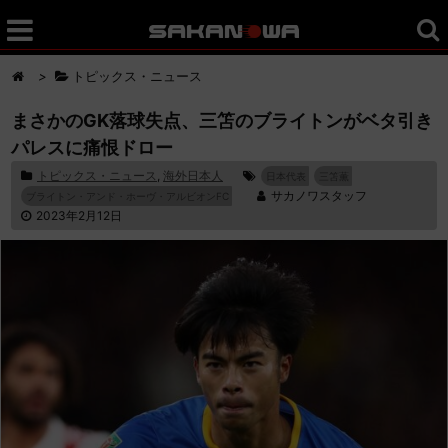
>
トピックス・ニュース
まさかのGK落球失点、三笘のブライトンがベタ引き
パレスに痛恨ドロー
トピックス・ニュース
,
海外日本人
日本代表
三笘薫
サカノワスタッフ
ブライトン・アンド・ホーヴ・アルビオンFC
2023年2月12日