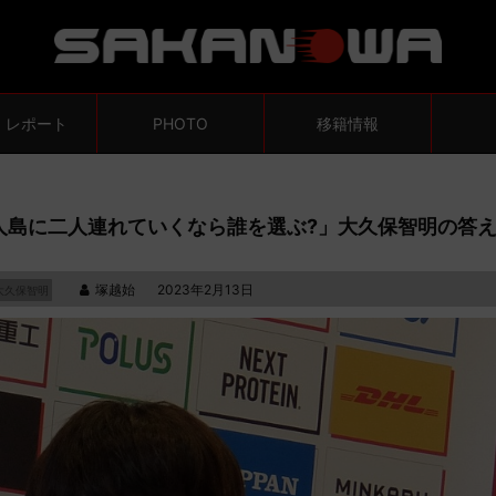
・レポート
PHOTO
移籍情報
人島に二人連れていくなら誰を選ぶ?」大久保智明の答
塚越始
2023年2月13日
大久保智明