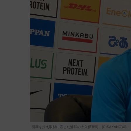
開幕を控え取材に応じた浦和の大久保智明。(C)SAKANOWA