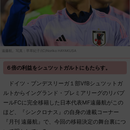
遠藤航。写真：早草紀子/(C)Noriko HAYAKUSA
６倍の利益をシュツットガルトにもたらす。
ドイツ・ブンデスリーガ１部VfBシュツットガ
ルトからイングランド・プレミアリーグのリバプ
ールFCに完全移籍した日本代表MF遠藤航がこの
ほど、『シンクロナス』の自身の連載コーナー
『月刊 遠藤航』で、今回の
移籍決定の舞台裏につ