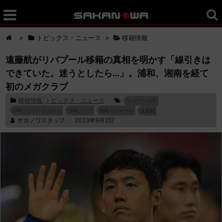
>
トピックス・ニュース
>
移籍情報
遠藤航がリバプール移籍の真相を明かす「線引きは
できていた。迷うとしたら…」。浦和、湘南を経て
初のメガクラブ
移籍情報
,
トピックス・ニュース
リバプールFC
VfBシュツットガルト
浦和レッズ
湘南ベルマーレ
遠藤航
サカノワスタッフ
2023年9月2日