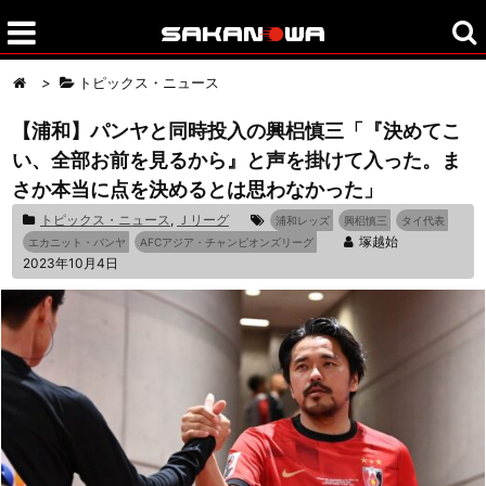
>
トピックス・ニュース
【浦和】パンヤと同時投入の興梠慎三「『決めてこ
い、全部お前を見るから』と声を掛けて入った。ま
さか本当に点を決めるとは思わなかった」
トピックス・ニュース
,
Ｊリーグ
浦和レッズ
興梠慎三
タイ代表
塚越始
エカニット・パンヤ
AFCアジア・チャンピオンズリーグ
2023年10月4日