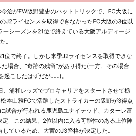
FC今治がFW阪野豊史のハットトリックで、FC大阪に
季のJ2ライセンスを取得できなかったFC大阪の3位以
ラーシーズンを21位で終えている大阪アルディージ
った。
21位で終了。しかし来季J2ライセンスを取得できな
した場合、“奇跡の残留”があり得た(一方、その場合
を起こしたはずだが……)。
日、浦和レッズでプロキャリアをスタートさせて栃
、松本山雅FCで活躍したストライカーの阪野が3得点
日に試合が行われる鹿児島ユナイテッド、カターレ富
決定。
この結果、2位以内に入る可能性のある上位陣
有しているため、大宮のJ3降格が決定した。