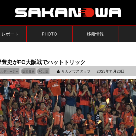
・レポート
PHOTO
移籍情報
野豊史がFC大阪戦でハットトリック
サカノワスタッフ
2023年11月26日
アルディージャ
阪野豊史
FC大阪