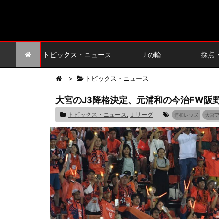
トピックス・ニュース
Ｊの輪
採点
>
トピックス・ニュース
大宮のJ3降格決定、元浦和の今治FW阪
トピックス・ニュース
,
Ｊリーグ
浦和レッズ
大宮