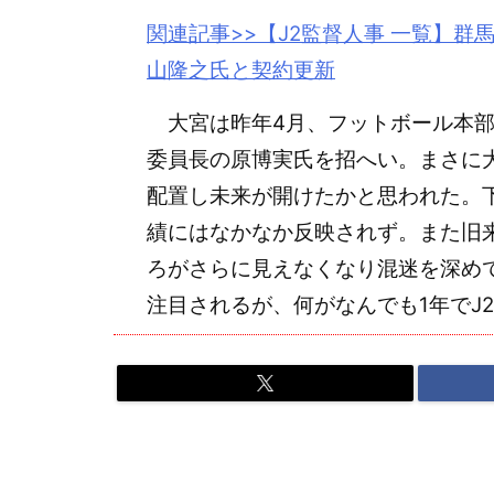
関連記事>>【
J2
監督人事 一覧】群
山隆之氏と契約更新
大宮は昨年4月、フットボール本部
委員長の原博実氏を招へい。まさに
配置し未来が開けたかと思われた。
績にはなかなか反映されず。また旧
ろがさらに見えなくなり混迷を深め
注目されるが、何がなんでも1年でJ