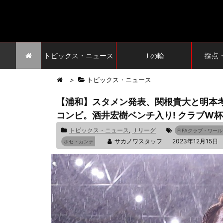
トピックス・ニュース
Ｊの輪
採点
>
トピックス・ニュース
【浦和】スタメン発表、関根貴大と明本
コンビ。酒井宏樹ベンチ入り! クラブW
トピックス・ニュース
,
Ｊリーグ
FIFAクラブ・ワー
サカノワスタッフ
2023年12月15日
ホセ・カンテ