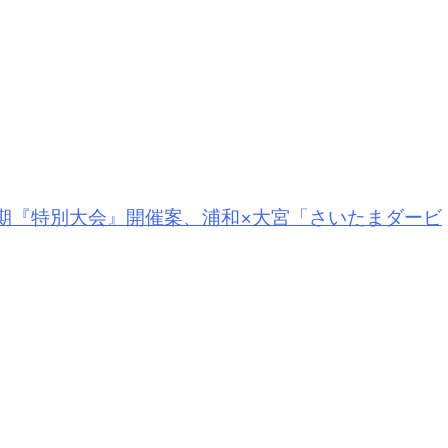
期『
特別大会
』開催案、浦和×大宮「さいたまダービ