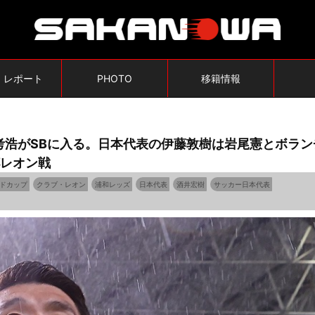
・レポート
PHOTO
移籍情報
考浩がSBに入る。日本代表の伊藤敦樹は岩尾憲とボラン
杯レオン戦
ルドカップ
クラブ・レオン
浦和レッズ
日本代表
酒井宏樹
サッカー日本代表