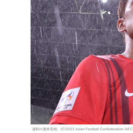
浦和の酒井宏樹。(C)2023 Asian Football Confederation (AFC