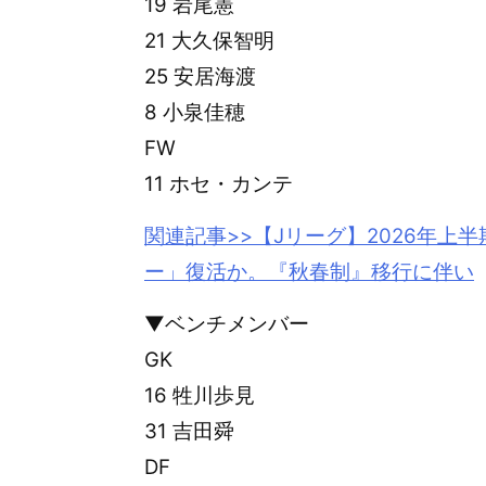
19 岩尾憲
21 大久保智明
25 安居海渡
8 小泉佳穂
FW
11 ホセ・カンテ
関連記事>>【Jリーグ】2026年上半
ー」復活か。『秋春制』移行に伴い
▼ベンチメンバー
GK
16 牲川歩見
31 吉田舜
DF