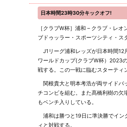
日本時間23時30分キックオフ!
［クラブW杯］浦和 – クラブ・レオン/2
ブドゥッラー・スポーツシティ・スタ
J1リーグ浦和レッズが日本時間12月
ワールドカップ(クラブW杯）202
戦する。この一戦に臨むスターティ
関根貴大と明本考浩が両サイドバッ
チコンビを組む。また髙橋利樹の欠
もベンチ入りしている。
浦和は勝つと19日に準決勝でイン
ィと対戦する。