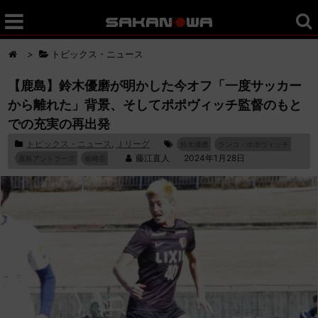
>
トピックス・ニュース
【鹿島】鈴木優磨が明かした今オフ「一度サッカー
から離れた」背景、そしてポポヴィッチ監督のもと
での充実の再出発
トピックス・ニュース
,
Ｊリーグ
鈴木優磨
ランコ・ポポヴィッチ
藤江直人
2024年1月28日
鹿島アントラーズ
柴崎岳