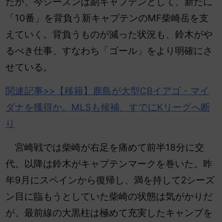
たが、今シーズンは副キャプテンとして、新たに
「10番」を背負う新キャプテンのMF柴崎岳を支
えていく。背負うものが減った状況も、鈴木がや
るべき仕事、すなわち「ゴール」をより明確にさ
せている。
関連記事>>【移籍】
鹿島
が大型CBイアゴ・マイ
ダナを獲得か。MLSも候補、すでにKリーグへ断
り
宮崎戦では柴崎が右足を痛めて前半18分に交
代。以降は鈴木がキャプテンマークを巻いた。昨
年9月にスペインから復帰し、満を持して2シーズ
ン目に臨もうとしていた柴崎の状態は気がかりだ
が、最前線の大黒柱は極めて充実したキャンプを