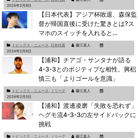
2024年2月8日
【日本代表】アジア杯敗退、森保監
督が帰国直後に受けた驚きとは?ス
マホのスイッチを入れると…
トピックス・ニュース
,
日本代表
藤江直人
2024年2月6日
【浦和】チアゴ・サンタナが語る
4-3-3とのポジティブな相性。興梠
慎三も「よりゴールを意識」
トピックス・ニュース
,
Ｊリーグ
藤江直人
2024年2月5日
【浦和】渡邊凌磨「失敗を恐れず」
ヘグモ流4-3-3の左サイドバックに
挑戦
トピックス・ニュース
,
Ｊリーグ
藤江直人