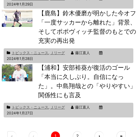
2024年1月29日
【鹿島】鈴木優磨が明かした今オフ
「一度サッカーから離れた」背景、
そしてポポヴィッチ監督のもとでの
充実の再出発
トピックス・ニュース
,
Ｊリーグ
藤江直人
2024年1月28日
【浦和】安部裕葵が復活のゴール
「本当に久しぶり。自信になっ
た」。中島翔哉との「やりやすい」
関係性にも言及
トピックス・ニュース
,
Ｊリーグ
藤江直人
2024年1月27日
«
‹
1
2
›
»