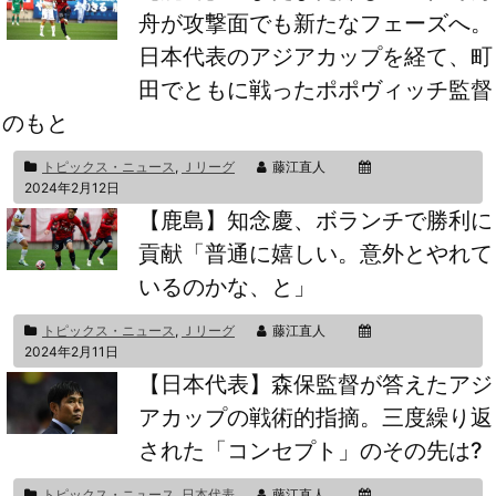
舟が攻撃面でも新たなフェーズへ。
日本代表のアジアカップを経て、町
田でともに戦ったポポヴィッチ監督
のもと
トピックス・ニュース
,
Ｊリーグ
藤江直人
2024年2月12日
【鹿島】知念慶、ボランチで勝利に
貢献「普通に嬉しい。意外とやれて
いるのかな、と」
トピックス・ニュース
,
Ｊリーグ
藤江直人
2024年2月11日
【日本代表】森保監督が答えたアジ
アカップの戦術的指摘。三度繰り返
された「コンセプト」のその先は?
トピックス・ニュース
,
日本代表
藤江直人