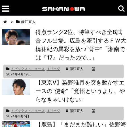
>
藤江直人
得点ランク2位、特筆すべき全8試
合フル出場。広島を牽引するＦＷ大
橋祐紀の異彩を放つ“背中”「湘南で
は『17』だったので…」
トピックス・ニュース
,
Ｊリーグ
藤江直人
2024年4月19日
【東京V】染野唯月を突き動かすエ
ースの”使命”「覚悟というより、や
らなきゃいけない」
トピックス・ニュース
,
Ｊリーグ
藤江直人
2024年3月5日
【鹿島】「まだまだ難しい」佐野海