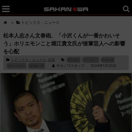
>
トピックス・ニュース
松本人志さん文春砲、「小沢くんが一番かわいそ
う」ホリエモンこと堀江貴文氏が後輩芸人への影響
を心配
トピックス・ニュース
,
話題
堀江貴文
ホリエモン
松本人志
サカノワスタッフ
2024年1月30日
ダウンタウン
茂木健一郎