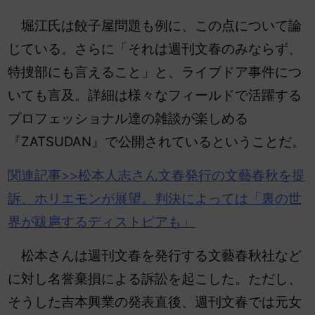
堀江氏は餃子屋問題も例に、この点について論
じている。さらに「それは週刊文春のみならず、
特捜部にも言えること」と、ライブドア事件につ
いても言及。詳細は様々なフィールドで活躍する
プロフェッショナル達の雑談が楽しめる
『ZATSUDAN』で公開されているということだ。
関連記事>>松本人志さん文春発行の文藝春秋を提
訴、
ホリエモン
が展望。判決によっては「裏の世
界が跋扈するディストピアも」
松本さんは週刊文春を発行する文藝春秋社など
に対し名誉棄損による訴訟を起こした。ただし、
そうした吉本興業の発表直後、週刊文春では元女