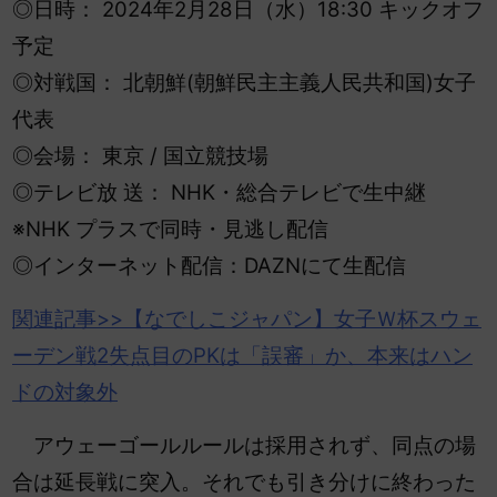
◎日時： 2024年2月28日（水）18:30 キックオフ
予定
◎対戦国： 北朝鮮(朝鮮民主主義人民共和国)女子
代表
◎会場： 東京 / 国立競技場
◎テレビ放 送： NHK・総合テレビで生中継
※NHK プラスで同時・見逃し配信
◎インターネット配信：DAZNにて生配信
関連記事>>【なでしこジャパン】女子Ｗ杯スウェ
ーデン戦2失点目のPKは「
誤審
」か、本来はハン
ドの対象外
アウェーゴールルールは採用されず、同点の場
合は延長戦に突入。それでも引き分けに終わった