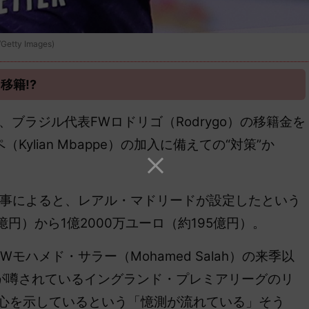
tty Images)
移籍!?
ブラジル代表FWロドリゴ（Rodrygo）の移籍金を
ylian Mbappe）の加入に備えての“対策”か
じた。記事によると、レアル・マドリードが設定したという
億円）から1億2000万ユーロ（約195億円）。
ハメド・サラー（Mohamed Salah）の来季以
が噂されているイングランド・プレミアリーグのリ
関心を示しているという「憶測が流れている」そう