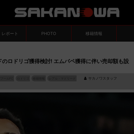
・レポート
PHOTO
移籍情報
のロドリゴ獲得検討! エムバペ獲得に伴い売却額も設
サカノワスタッフ
プールFC
ロドリゴ
移籍情報
レアル・マドリード