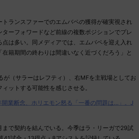
トランスファーでのエムバペの獲得が確実視され
ンターフォワードなど前線の複数ポジションでプレ
る点は多い。同メディアでは、エムバペを迎え入れ
「在籍期間の終わりは間違いなく近づくだろう」と
るが（サラーはレフティ）、右MFを主戦場としてお
フィットする可能性を感じさせる。
7年開業断念、ホリエモン怒る「一番の問題は…」。J
月まで契約を結んでいる。今季はラ・リーガで29試
算41試合・13得点・8アシストを記録している。