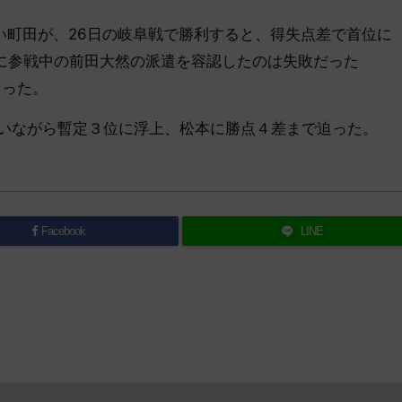
町田が、26日の岐阜戦で勝利すると、得失点差で首位に
会に参戦中の前田大然の派遣を容認したのは失敗だった
まった。
いながら暫定３位に浮上、松本に勝点４差まで迫った。
Facebook
LINE