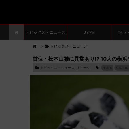
トピックス・ニュース
Ｊの輪
採点
>
トピックス・ニュース
首位・松本山雅に異常あり!? 10人の横
トピックス・ニュース
,
Ｊリーグ
横浜FC
松本山雅F