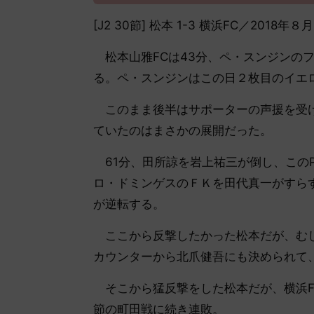
[J2 30節] 松本 1-3 横浜FC／201
松本山雅FCは43分、ペ・スンジンのフ
る。ペ・スンジンはこの日２枚目のイエ
このまま後半はサポーターの声援を受け
ていたのはまさかの展開だった。
61分、田所諒を岩上祐三が倒し、このP
ロ・ドミンゲスのＦＫを田代真一がすら
が逆転する。
ここから反撃したかった松本だが、むし
カウンターから北爪健吾にも決められて
そこから猛反撃をした松本だが、横浜F
節の町田戦に続き連敗。