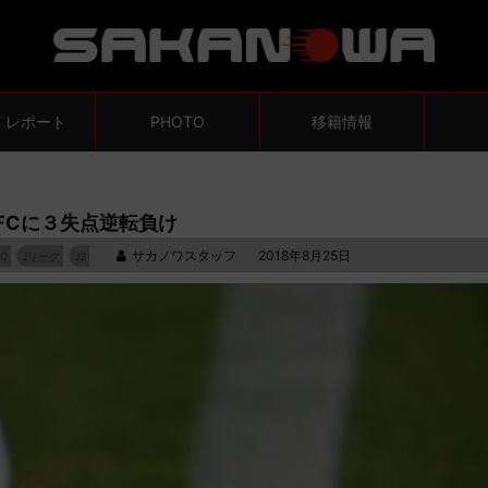
・レポート
PHOTO
移籍情報
浜FCに３失点逆転負け
サカノワスタッフ
2018年8月25日
C
Jリーグ
J2