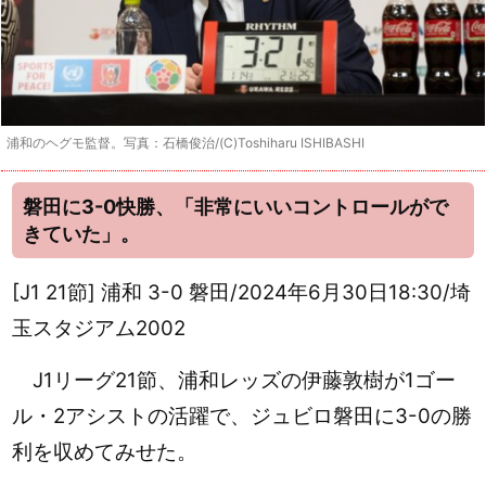
浦和のヘグモ監督。写真：石橋俊治/(C)Toshiharu ISHIBASHI
磐田に3-0快勝、「非常にいいコントロールがで
きていた」。
[J1 21節] 浦和 3-0 磐田/2024年6月30日18:30/埼
玉スタジアム2002
J1リーグ21節、浦和レッズの伊藤敦樹が1ゴー
ル・2アシストの活躍で、ジュビロ磐田に3-0の勝
利を収めてみせた。