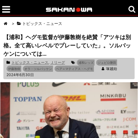
>
トピックス・ニュース
【浦和】ヘグモ監督が伊藤敦樹を絶賛「アツキは別
格。全て高いレベルでプレーしていた」。ソルバッ
ケンについては…
トピックス・ニュース
,
Ｊリーグ
浦和レッズ
ジュビロ磐田
塚越始
伊藤敦樹
オラ・ソルバッケン
ペア＝マティアス・ヘグモ
2024年6月30日