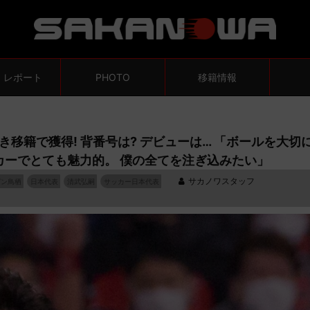
・レポート
PHOTO
移籍情報
移籍で獲得! 背番号は? デビューは… 「ボールを大切
カーでとても魅力的。 僕の全てを注ぎ込みたい」
サカノワスタッフ
ガン鳥栖
日本代表
清武弘嗣
サッカー日本代表