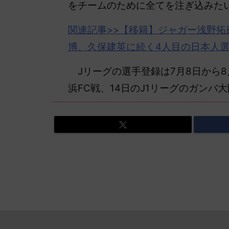
をチームのために全てを注ぎ込みた
関連記事>>【
移籍
】ジャガー浅野拓
博、久保建英に続く4人目の日本人
Jリーグの選手登録は7月8日から8
浜FC戦、14日のJ1リーグのガンバ