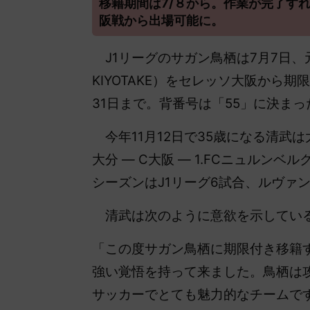
移籍期間は7/８から。作業が完了すれば
阪戦から出場可能に。
J1リーグのサガン鳥栖は7月7日、元
KIYOTAKE）をセレッソ大阪から
31日まで。背番号は「55」に決まっ
今年11月12日で35歳になる清武は大
大分 ― C大阪 ― 1.FCニュルンベル
シーズンはJ1リーグ6試合、ルヴァ
清武は次のように意欲を示してい
「この度サガン鳥栖に期限付き移籍
強い覚悟を持って来ました。鳥栖は
サッカーでとても魅力的なチームで