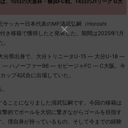
、10日の天皇杯・横浜FC戦、14日のJ1リーグ G大
サッカー日本代表のMF清武弘嗣（Horoshi
期限付き移籍で獲得したと発表した。期間は2025年1月
た。
分県出身で、大分トリニータU-15 ― 大分U-18 ―
ク ― ハノーファー96 ― セビージャFC ― C大阪。今
ンカップ4試合に出場していた。
る。
することになりました清武弘嗣です。今回の移籍は
攻撃的でボールを大切に繋ぎながらゴールを目指す
す。僕自身が持っているもの、そして今までの経験