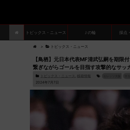
トピックス・ニュース
Ｊの輪
採点
>
トピックス・ニュース
【鳥栖】元日本代表MF清武弘嗣を期限付き
繋ぎながらゴールを目指す攻撃的なサッ
トピックス・ニュース
,
移籍情報
セレッソ大阪
サ
2024年7月7日