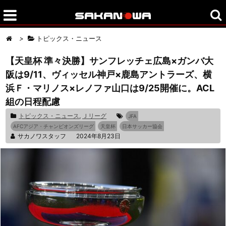
>
トピックス・ニュース
【天皇杯 準々決勝】サンフレッチェ広島×ガンバ大
阪は9/11、ヴィッセル神戸×鹿島アントラーズ、横
浜Ｆ・マリノス×レノファ山口は9/25開催に。ACL
組の日程配慮
トピックス・ニュース
,
Ｊリーグ
JFA
AFCアジア・チャンピオンズリーグ
天皇杯
日本サッカー協会
サカノワスタッフ
2024年8月23日