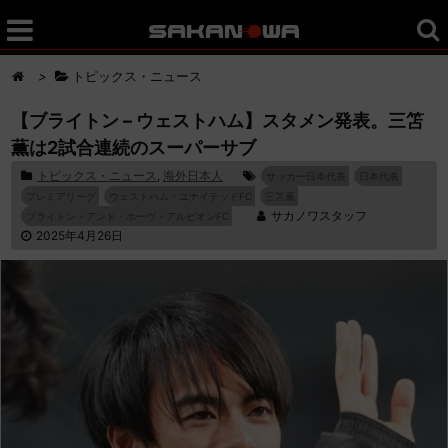
>
トピックス・ニュース
【ブライトン – ウェストハム】スタメン発表。三笘
薫は2試合連続のスーパーサブ
トピックス・ニュース
,
海外日本人
サッカー日本代表
日本代表
プレミアリーグ
ウェストハム・ユナイテッドFC
三笘薫
サカノワスタッフ
ブライトン・アンド・ホーヴ・アルビオンFC
2025年4月26日