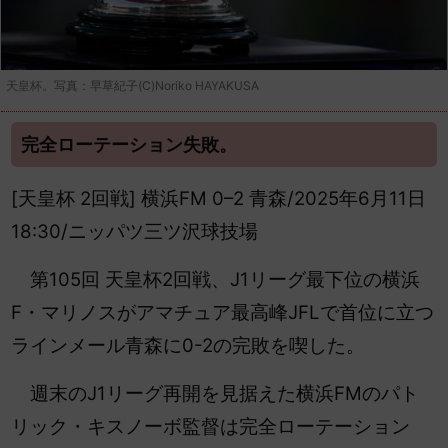
天皇杯。写真：早草紀子(C)Noriko HAYAKUSA
完全ローテーション失敗。
[天皇杯 2回戦] 横浜FM 0–2 青森/2025年6月11日
18:30/ニッパツ三ツ沢球技場
第105回
天皇杯2回戦、J1リーグ最下位の横浜
F・マリノスがアマチュア最高峰JFLで首位に立つ
ラインメール青森に0-2の完敗を喫した。
週末のJ1リーグ再開を見据えた横浜FMのパト
リック・キスノーボ監督は完全ローテーション