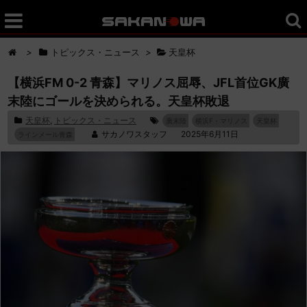
>
トピックス・ニュース
>
天皇杯
【横浜FM 0-2 青森】マリノス屈辱、JFL首位GK廣
末陸にゴールを決められる。天皇杯敗退
天皇杯
,
トピックス・ニュース
廣末陸
横浜F・マリノス
天皇杯
サカノワスタッフ
2025年6月11日
ラインメール青森