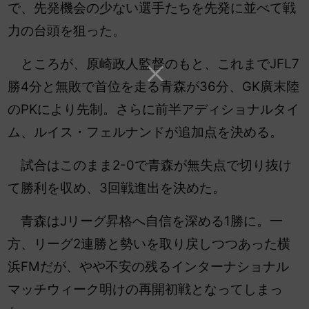
で、先発機会の少ない選手たちを先発に並べて戦
力の台頭を狙った。
ところが、原崎政人監督のもと、これまで
JFL7
勝4分と無敗で首位を走る青森が36分、GK廣末陸
のPKにより先制。さらに前半アディショナルタイ
ム、ルイス・フェルナンドが追加点を決める。
試合はこのまま2-0で青森が無失点で切り抜け
て勝利を収め、3回戦進出を決めた。
青森はJリーグ昇格へ自信を深める1勝に。一
方、リーグ2連勝と勢いを取り戻しつつあった横
浜FMだが、やや不安の残るインターナショナル
マッチウィーク明けの再開初戦となってしまっ