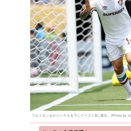
フルミネンセがインテルを下してベスト8に進出。(Photo by Jared C. Tilt