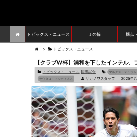
トピックス・ニュース
Ｊの輪
採点
>
トピックス・ニュース
【クラブW杯】浦和を下したインテル、フ
トピックス・ニュース
,
国際試合
マルクス・テュラム
サカノワスタッフ
2025年7
ラウタロ・マルティネス