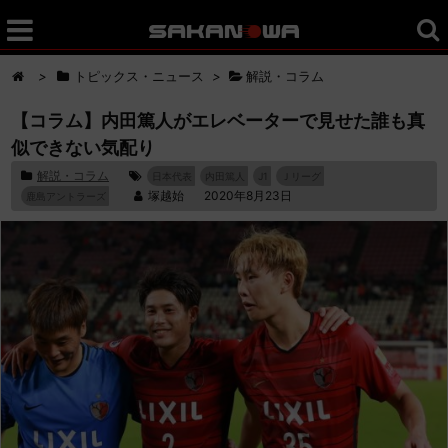
>
トピックス・ニュース
>
解説・コラム
【コラム】内田篤人がエレベーターで見せた誰も真
似できない気配り
解説・コラム
日本代表
内田篤人
J1
Ｊリーグ
塚越始
2020年8月23日
鹿島アントラーズ