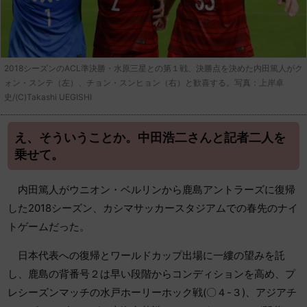
2018シーズンのACL準決勝・水原三星との第１戦、決勝点を決めた内田篤人がク
ォン・スンテ（左）、チョン・スンヒョン（右）と歓喜する。写真：上岸卓
史/(C)Takashi UEGISHI
え、そういうことか。中田浩二さんと記者二人を
乗せて。
内田篤人がウニオン・ベルリンから鹿島アントラーズに復帰
した2018シーズン、カシマサッカースタジアムでの春先のナイ
トゲームだった。
日本代表への復帰とワールドカップ出場に一縷の望みを託
し、鹿島の背番号２は早い段階からコンディションを高め、プ
レシーズンマッチの水戸ホーリーホック戦(〇４-３)、アジアチ