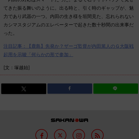
てきた振る舞いのように。出る時と、引く時のギャップが、魅
力であり武器の一つ。内田の生き様を垣間見た、忘れられない
カシマスタジアムのエレベーターで起きた数十秒間の出来事だ
った。
注目記事：【鹿島】先発か？ザーゴ監督が内田篤人のＧ大阪戦
起用を示唆「何らかの形で参加」
[文：塚越始]