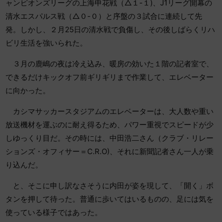
ャンピオンズリーグの上海申花戦（△１-１)、J1リーグ開幕の
清水エスパルス戦（△０-０）と序盤の３試合に連続して先
発。しかし、２月25日の清水戦で負傷し、その後しばらくリハ
ビリ生活を強いられた。
３月の鹿嶋の夜は冷え込み、暖房の効いた１階の記者室で、
できるだけキックオフ前ギリギリまで作業して、エレベーター
に向かった。
カシマサッカースタジアムのエレベーターは、大人数や重い
放送機材を運ぶのに耐え得るため、パワー重視でスピードが少
しゆっくり目だ。その時には、中田浩二さん（クラブ・リレー
ションズ・オフィサー＝C.R.O)、それに新聞記者さん一人が乗
り込んだ。
と、そこに申し訳なさそうに内田が姿を現して、「開く」ボ
タンを押して待った。普通に歩いてはいるものの、足には気を
使っている様子ではあった。