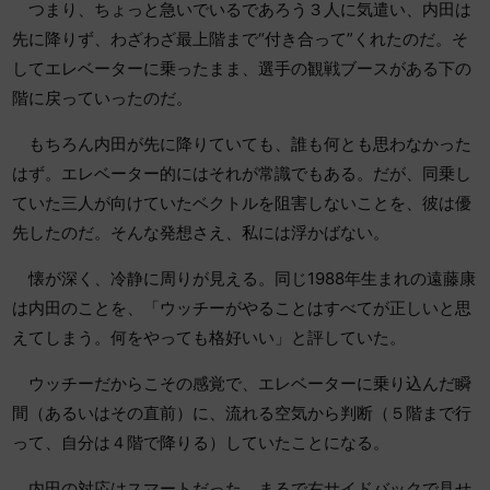
つまり、ちょっと急いでいるであろう３人に気遣い、内田は
先に降りず、わざわざ最上階まで“付き合って”くれたのだ。そ
してエレベーターに乗ったまま、選手の観戦ブースがある下の
階に戻っていったのだ。
もちろん内田が先に降りていても、誰も何とも思わなかった
はず。エレベーター的にはそれが常識でもある。だが、同乗し
ていた三人が向けていたベクトルを阻害しないことを、彼は優
先したのだ。そんな発想さえ、私には浮かばない。
懐が深く、冷静に周りが見える。同じ1988年生まれの遠藤康
は内田のことを、「ウッチーがやることはすべてが正しいと思
えてしまう。何をやっても格好いい」と評していた。
ウッチーだからこその感覚で、エレベーターに乗り込んだ瞬
間（あるいはその直前）に、流れる空気から判断（５階まで行
って、自分は４階で降りる）していたことになる。
内田の対応はスマートだった。まるで右サイドバックで見せ