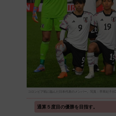
コロンビア戦に臨んだ日本代表のメンバー。写真：早草紀子/(C)Nor
通算５度目の優勝を目指す。