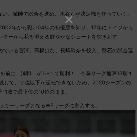
い。敵陣で試合を進め、水谷らが決定機を作っていく。
002年から戦い04年の初優勝を知り、17年にドイツから
ウンターから花を添える鮮やかなシュートを突き刺す。
めている菅澤、高橋はな、長嶋玲奈を投入。盤石の試合運
を前に、浦和Ｌが５-１で勝利！ 今季リーグ通算13勝１
残して、２位以下が逆転できないため、2020シーズンの
11敗で最下位の10位のまま。
ッカーリーグとなるWEリーグに参入する。