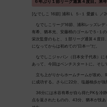
６年ぶり１部リーグ通算４度目。来年
[なでしこ 16節] 浦和Ｌ ５-１ 愛媛Ｌ 
なでしこリーグ16節、浦和レッズレデ
有希、猶本光、安藤梢のゴールで５-１
栄次監督のもと、１部リーグ通算４度目、
になってからは初めての“日本一”だ。
なでしこジャパン（日本女子代表）にも
あって、今回はベンチスタートに。そし
立ち上がりからホームチームが攻め、9
に成功する。さらに22分、塩越柚歩が
36分には水谷有希が自ら得たPKを冷
点を返されたものの、43分、猶本が技