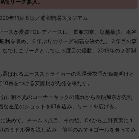
WEリーグ参入。
／2020年11月８日／浦和駒場スタジアム
ィースが愛媛FCレディースに、長船加奈、塩越柚歩、水谷
の勝利を収め、６年ぶりのリーグ制覇を決めた。２年目の森
なでしこリーグとしては３度目の優勝。2015年の２部制
選ばれるエースストライカーの菅澤優衣香が負傷明けと
て10番をつける安藤梢が先発を果たす。
分に猶本光のコーナーキックの流れから長船加奈が先制
強烈な左足のショットを叩き込み、リードを広げる。
静に決めて、チーム３点目。その後、CKから上野真実に１
ありのミドル弾を流し込み、前半のみで４ゴールを奪ってみ