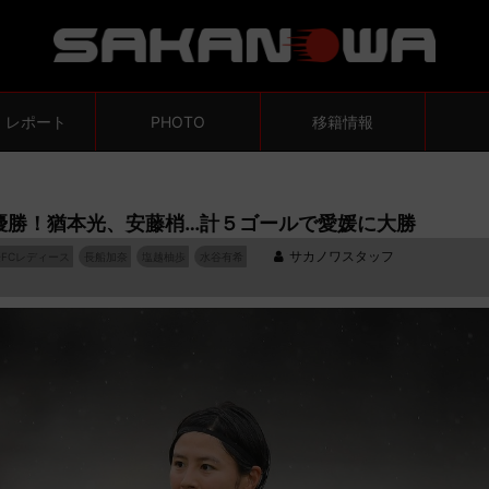
・レポート
PHOTO
移籍情報
優勝！猶本光、安藤梢…計５ゴールで愛媛に大勝
サカノワスタッフ
FCレディース
長船加奈
塩越柚歩
水谷有希