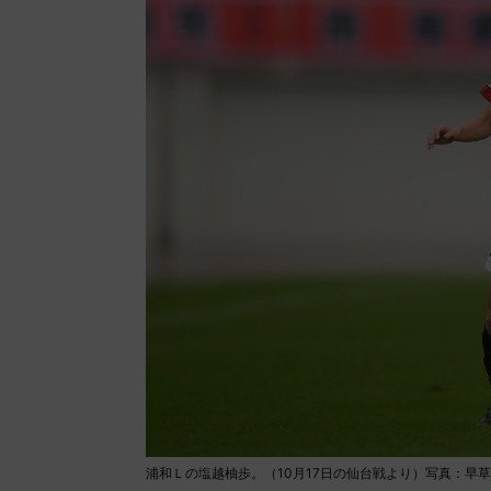
浦和Ｌの塩越柚歩。（10月17日の仙台戦より）写真：早草紀子/(C