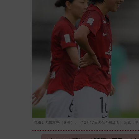
浦和Ｌの猶本光（８番）。（10月17日の仙台戦より）写真：早草紀子/(