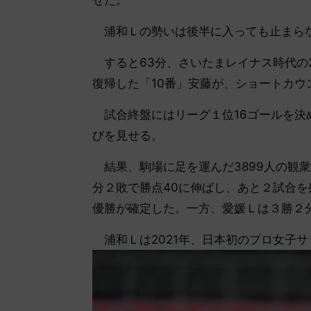
せた。
浦和Ｌの勢いは後半に入っても止まらな
すると63分、さいたまレイナス時代の2
復帰した「10番」安藤が、ショートカ
試合終盤にはリーグ１位16ゴールを決
びを見せる。
結果、駒場に足を運んだ3899人の観衆
分２敗で勝点40に伸ばし、あと２試合を
優勝が確定した。一方、愛媛Ｌは３勝２分
浦和Ｌは2021年、日本初のプロ女子サ