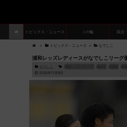
トピックス・ニュース
Ｊの輪
採点
>
トピックス・ニュース
>
なでしこ
浦和レッズレディースがなでしこリーグ
なでしこ
浦和レッズレディース
猶本光
安藤梢
愛媛
2020年11月8日