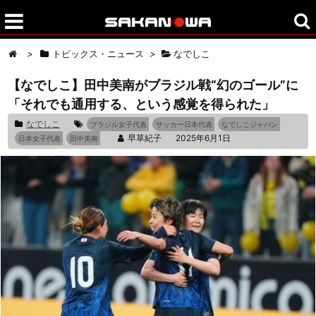
>
トピックス・ニュース
>
なでしこ
【なでしこ】田中美南がブラジル戦“幻のゴール”に
「それでも通用する、という感覚を得られた」
なでしこ
ブラジル女子代表
サッカー日本代表
なでしこジャパン
早草紀子
2025年6月1日
日本女子代表
田中美南