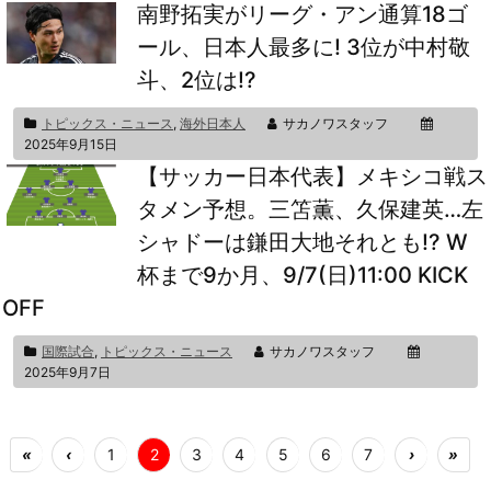
南野拓実がリーグ・アン通算18ゴ
ール、日本人最多に! 3位が中村敬
斗、2位は!?
トピックス・ニュース
,
海外日本人
サカノワスタッフ
2025年9月15日
【サッカー日本代表】メキシコ戦ス
タメン予想。三笘薫、久保建英…左
シャドーは鎌田大地それとも!? W
杯まで9か月、9/7(日)11:00 KICK
OFF
国際試合
,
トピックス・ニュース
サカノワスタッフ
2025年9月7日
«
‹
1
2
3
4
5
6
7
›
»