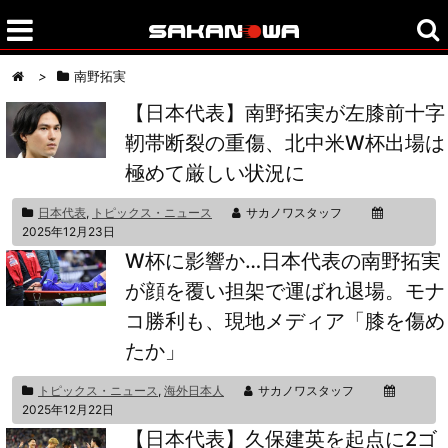
>
南野拓実
【日本代表】南野拓実が左膝前十字
靭帯断裂の重傷、北中米W杯出場は
極めて厳しい状況に
日本代表
,
トピックス・ニュース
サカノワスタッフ
2025年12月23日
W杯に影響か…日本代表の南野拓実
が顔を覆い担架で運ばれ退場。モナ
コ勝利も、現地メディア「膝を傷め
たか」
トピックス・ニュース
,
海外日本人
サカノワスタッフ
2025年12月22日
【日本代表】久保建英を起点に2ゴ