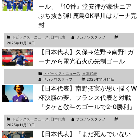
ール、『10番』堂安律が豪快ニア
ぶち抜き弾! 鹿島GK早川はガーナ完
封
トピックス・ニュース
,
日本代表
サカノワスタッフ
2025年11月14日
【日本代表】久保→佐野→南野! ガ
ーナから電光石火の先制ゴール
トピックス・ニュース
,
日本代表
サカノワスタッフ
2025年11月14日
【日本代表】南野拓実が思い描くW
杯決勝の夢、フランス代表と対戦
「タケと敬斗のゴールで2-0勝利」
トピックス・ニュース
,
日本代表
サカノワスタッフ
2025年11月10日
【日本代表】「まだ死んでいない