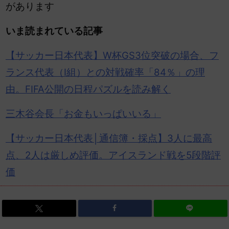
があります
いま読まれている記事
【サッカー
日本代表
】W杯GS3位突破の場合、フ
ランス代表（I組）との対戦確率「84％」の理
由。FIFA公開の日程パズルを読み解く
三木谷
会長「お金もいっぱいいる」
【サッカー日本代表│通信簿・
採点
】3人に最高
点、2人は厳しめ評価。アイスランド戦を5段階評
価