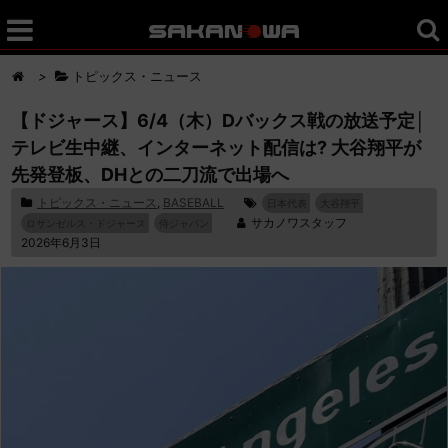
>
トピックス・ニュース
【ドジャース】6/4（木）Dバックス戦の放送予定│
テレビ生中継、インターネット配信は? 大谷翔平が
先発登板、DHとの二刀流で出場へ
トピックス・ニュース
,
BASEBALL
日本代表
大谷翔平
サカノワスタッフ
ロサンゼルス・ドジャース
侍ジャパン
2026年6月3日