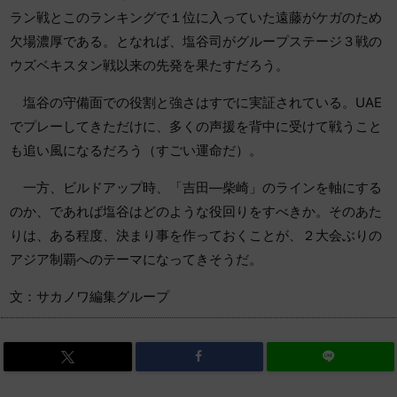
ラン戦とこのランキングで１位に入っていた遠藤がケガのため
欠場濃厚である。となれば、塩谷司がグループステージ３戦の
ウズベキスタン戦以来の先発を果たすだろう。
塩谷の守備面での役割と強さはすでに実証されている。UAE
でプレーしてきただけに、多くの声援を背中に受けて戦うこと
も追い風になるだろう（すごい運命だ）。
一方、ビルドアップ時、「吉田―柴崎」のラインを軸にする
のか、であれば塩谷はどのような役回りをすべきか。そのあた
りは、ある程度、決まり事を作っておくことが、２大会ぶりの
アジア制覇へのテーマになってきそうだ。
文：サカノワ編集グループ