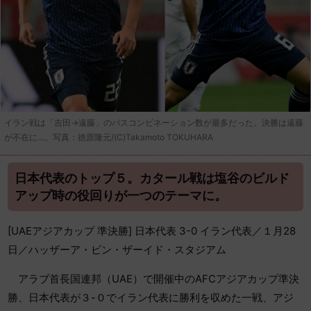
イラン戦は「吉田→遠藤」のパスコンビネーション数が最多だった。決勝は遠藤
が不在に…。写真：徳原隆元/(C)Takamoto TOKUHARA
日本代表のトップ５。カタール戦は塩谷のビルド
アップ時の役回りが一つのテーマに。
[UAEアジアカップ 準決勝] 日本代表 3-0 イラン代表／１月28
日／ハッザーア・ビン・ザーイド・スタジアム
アラブ首長国連邦（UAE）で開催中のAFCアジアカップ準決
勝、日本代表が３-０でイラン代表に勝利を収めた一戦、アジ