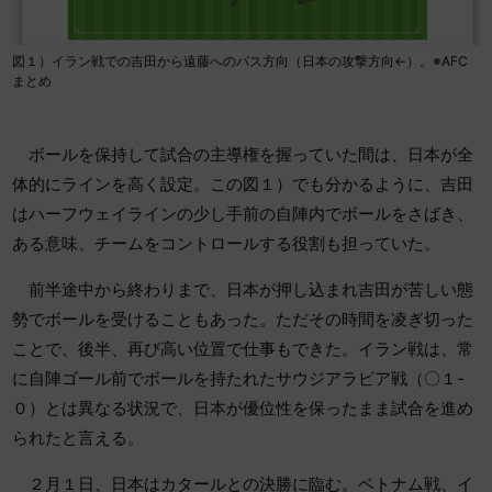
図１）イラン戦での吉田から遠藤へのパス方向（日本の攻撃方向←）。※AFC
まとめ
ボールを保持して試合の主導権を握っていた間は、日本が全
体的にラインを高く設定。この図１）でも分かるように、吉田
はハーフウェイラインの少し手前の自陣内でボールをさばき、
ある意味、チームをコントロールする役割も担っていた。
前半途中から終わりまで、日本が押し込まれ吉田が苦しい態
勢でボールを受けることもあった。ただその時間を凌ぎ切った
ことで、後半、再び高い位置で仕事もできた。イラン戦は、常
に自陣ゴール前でボールを持たれたサウジアラビア戦（〇１-
０）とは異なる状況で、日本が優位性を保ったまま試合を進め
られたと言える。
２月１日、日本はカタールとの決勝に臨む。ベトナム戦、イ