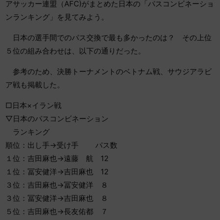
アサッカー連盟（AFC)がまとめた日本の「パスコンビネーショ
ンランキング」を見てみよう。
日本の選手間でのパス交換で最も多かったのは？ その上位
５位の組み合わせは、以下の通りだった。
参考のため、決勝トーナメントのベトナム戦、サウジアラビ
ア戦も掲載した。
□日本×イラン戦
▽日本のパスコンビネーション
ランキング
順位：出し手→受け手 パス数
１位：吉田麻也→遠藤 航 12
１位：冨安健洋→吉田麻也 12
３位：吉田麻也→冨安健洋 ８
３位：冨安健洋→吉田麻也 ８
５位：吉田麻也→長友佑都 ７