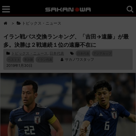
>
トピックス・ニュース
イラン戦パス交換ランキング、「吉田→遠藤」が最
多。決勝は２戦連続１位の遠藤不在に
トピックス・ニュース
,
日本代表
日本代表
アジアカップ
サカノワスタッフ
ベスト４
準決勝
イラン代表
2019年1月30日