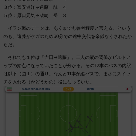
３位：冨安健洋→遠藤 航 ４
５位：原口元気→柴崎 岳 ３
イラン戦のデータは、あくまでも参考程度と言える。という
のも、遠藤がケガのため60分での途中交代を余儀なくされたか
らだ。
それでも１位は「吉田→遠藤」。二人の縦の関係がビルドア
ップの始点になっていたことが分かる。その12本のパスの内訳
は以下（図１）の通り。なんと11本が縦パスで、まさにスイッ
チを入れる（かどうかの）役になっていた。