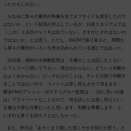
ったかもしれない。
ちなみに第４の審判が映像を見てオフサイドを進言したので
はないか、という疑惑が浮上しているが、日産スタジアムでは
（この）２点目のＶＴＲは出ていない。さすがにそれはないの
ではないか、とは思う。ただし、DAZNで振り返ると、周囲か
ら第４の審判がいろいろ突き詰められている感じではあった。
試合後、浦和の大槻毅監督は「主審のことは話したくない。
レフェリーに聞いて下さい。僕は分からない。どういう判断か
はよく分からない。ピッチの上のことは、テレビの前で判断す
ることではないので、コメントは差し控えさせて頂きます」、
横浜FMのアンジェ・ポステコグルー監督は「（話し合いの場
は）プライベートなことなので、何を話したは差し控えたい。
主審は大変な仕事だったと思います。判断を尊重します」と、
いずれも多くを語ろうとはしなかった。
また、仲川は「あそこまで崩した形こそが大切だと思う」と