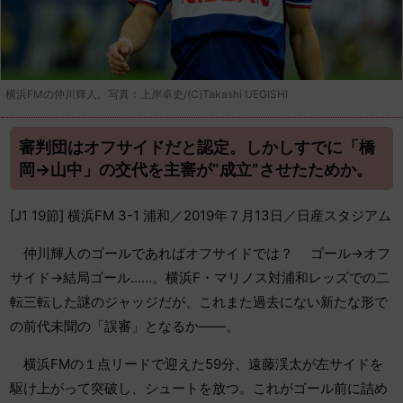
横浜FMの仲川輝人。写真：上岸卓史/(C)Takashi UEGISHI
審判団はオフサイドだと認定。しかしすでに「橋
岡→山中」の交代を主審が”成立”させたためか。
[J1 19節] 横浜FM 3-1 浦和／2019年７月13日／日産スタジアム
仲川輝人のゴールであればオフサイドでは？ ゴール→オフ
サイド→結局ゴール……。横浜F・マリノス対浦和レッズでの二
転三転した謎のジャッジだが、これまた過去にない新たな形で
の前代未聞の「誤審」となるか――。
横浜FMの１点リードで迎えた59分、遠藤渓太が左サイドを
駆け上がって突破し、シュートを放つ。これがゴール前に詰め