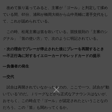
改めて振り返ってみると、主審が「ゴール」と判定して揉め
ている間、61分、浦和が橋岡大樹から山中亮輔に選手交代をし
て、これが認められている。
この時、松尾主審は笛を吹いている。競技規則の「主審のシ
グナル」「笛の使い方」で、次のように明記されている。
・次の理由でプレーが停止された後にプレーを再開するとき
―不正行為に対するイエローカードやレッドカードの提示
―負傷者の発生
―交代
試合は再開されていなかったものの、ここで一つ、試合が”動
いている”のだ。Ｊリーグなどから正式なアナウンスはないが、
おそらく、この時点で「ゴール」が認定されたということなの
だろう。この「笛」も関わってくるか。