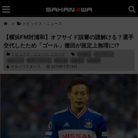
>
トピックス・ニュース
【横浜FM対浦和】オフサイド誤審の謎解ける？選手
交代したため「ゴール」撤回が規定上無理に!?
トピックス・ニュース
,
Ｊリーグ
仲川輝人
ティーラトン
浦和レッズ
横浜F・マリノス
橋岡大樹
遠藤渓太
山中亮輔
サカノワスタッフ
2019年7月14日