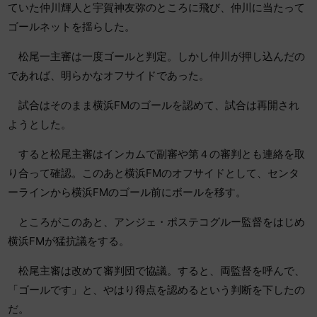
ていた仲川輝人と宇賀神友弥のところに飛び、仲川に当たって
ゴールネットを揺らした。
松尾一主審は一度ゴールと判定。しかし仲川が押し込んだの
であれば、明らかなオフサイドであった。
試合はそのまま横浜FMのゴールを認めて、試合は再開され
ようとした。
すると松尾主審はインカムで副審や第４の審判とも連絡を取
り合って確認。このあと横浜FMのオフサイドとして、センタ
ーラインから横浜FMのゴール前にボールを移す。
ところがこのあと、アンジェ・ポステコグルー監督をはじめ
横浜FMが猛抗議をする。
松尾主審は改めて審判団で協議。すると、両監督を呼んで、
「ゴールです」と、やはり得点を認めるという判断を下したの
だ。