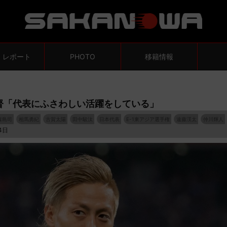
・レポート
PHOTO
移籍情報
督「代表にふさわしい活躍をしている」
森島司
相馬勇紀
古賀太陽
田中駿汰
日本代表
E-1東アジア選手権
遠藤渓太
仲川輝人
4日