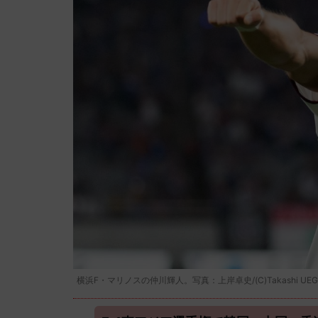
横浜F・マリノスの仲川輝人。写真：上岸卓史/(C)Takashi UEGI