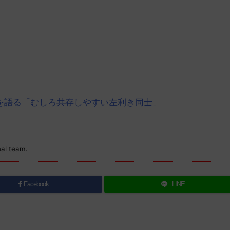
を語る「むしろ共存しやすい左利き同士」
nal team.
Facebook
LINE