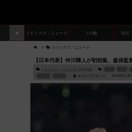
トピックス・ニュース
Ｊの輪
採点
>
トピックス・ニュース
【日本代表】仲川輝人が初招集、森保監
トピックス・ニュース
,
日本代表
渡辺剛
田中碧
サカノワスタッフ
2019年12月
田川亨介
小川航基