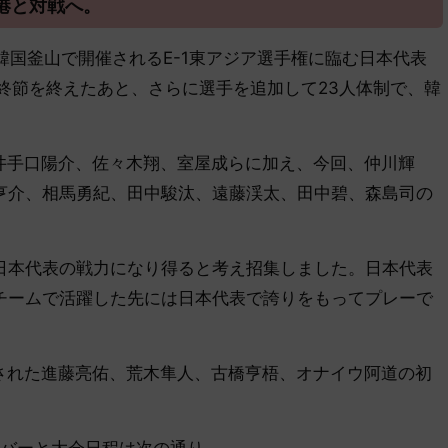
港と対戦へ。
、韓国釜山で開催されるE-1東アジア選手権に臨む日本代表
最終節を終えたあと、さらに選手を追加して23人体制で、韓
井手口陽介、佐々木翔、室屋成らに加え、今回、仲川輝
亨介、相馬勇紀、田中駿汰、遠藤渓太、田中碧、森島司の
本代表の戦力になり得ると考え招集しました。日本代表
チームで活躍した先には日本代表で誇りをもってプレーで
された進藤亮佑、荒木隼人、古橋亨梧、オナイウ阿道の初