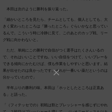
本田は次のように勝利を振り返った。
「細かいところを見たら、チームとしても、個人としても、大
きく変わったところは『勝ったところ』ぐらいかなと思ってい
るんで。こういう時に冷静に見て、このあとのカップ戦、リー
グ戦に向かわないと。
ただ、単純にこの勝利で自信がつく選手はたくさんいるの
で、それはいいことですね。いい自信をつけて、いいプレーを
できる傾向にかたむけば、僕も作業をしやすいと思います。結
果が出せたのは良かったです。それが一番いい薬だというのは
分かっていたので」
半年ぶりの勝利の味。本田は「ホッとしたところは正直あ
る」と語った。
「（フィテッセでの）初戦は割とプレッシャーを感じずにやれ
て、２戦目はプレッシャーも増して、（レオニード・スルツキ