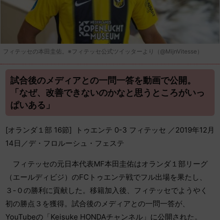
フィテッセの本田圭佑。※フィテッセ公式ツイッターより（@MijnVitesse）
試合後のメディアとの一問一答を動画で公開。
「なぜ、改善できないのかなと思うところがいっ
ぱいある」
[オランダ１部 16節] トゥエンテ 0-3 フィテッセ ／2019年12月
14日／デ・フロルーシュ・フェステ
フィテッセの元日本代表MF本田圭佑はオランダ１部リーグ
（エールディビジ）のFCトゥエンテ戦でフル出場を果たし、
３-０の勝利に貢献した。移籍加入後、フィテッセでようやく
初の勝点３を獲得。試合後のメディアとの一問一答が、
YouTubeの「Keisuke HONDAチャンネル」に公開された。