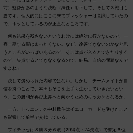
前）監督があのような決断（辞任）を下して、そして３戦目も
勝てず。個人的にはここに来てプレッシャーは意識していたの
で、ホッとしているのが正直なところです。
何も結果を残さないというわけには絶対に行かないので、一
喜一憂する暇はまったくない。なぜ、改善できないのかなと思
うところがいっぱいあるので、そこは点が入るとできたりする
ので、失点するとできなくなるので、結局、自信の問題なんで
すよね」
決して褒められた内容ではない。しかし、チームメイトが自
信を持つことで、本田もそこを上手く生かしていきたいとい
う。この勝利が再び上昇へと向かうためのキッカケとなるか。
一方、トゥエンテの中村敬斗はイエローカードを受けたこと
も影響して前半で交代している。
フィテッセは８勝３分６敗（29得点・24失点）で暫定６位