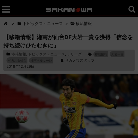
>
トピックス・ニュース
>
移籍情報
【移籍情報】湘南が仙台DF大岩一貴を獲得「信念を
持ち続けひたむきに」
移籍情報
,
トピックス・ニュース
,
Ｊリーグ
移籍情報
大岩一貴
サカノワスタッフ
ベガルタ仙台
湘南ベルマーレ
2019年12月29日