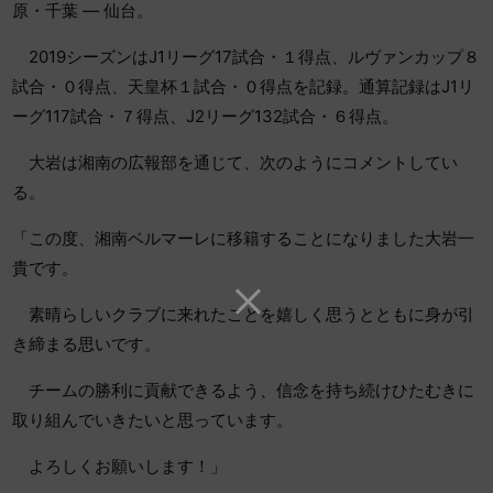
原・千葉 ― 仙台。
2019シーズンはJ1リーグ17試合・１得点、ルヴァンカップ８
試合・０得点、天皇杯１試合・０得点を記録。通算記録はJ1リ
ーグ117試合・７得点、J2リーグ132試合・６得点。
大岩は湘南の広報部を通じて、次のようにコメントしてい
る。
「この度、湘南ベルマーレに移籍することになりました大岩一
貴です。
素晴らしいクラブに来れたことを嬉しく思うとともに身が引
き締まる思いです。
チームの勝利に貢献できるよう、信念を持ち続けひたむきに
取り組んでいきたいと思っています。
よろしくお願いします！」