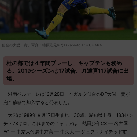
仙台の大岩一貴。写真：徳原隆元/(C)Takamoto TOKUHARA
杜の都では４年間プレーし、キャプテンも務め
る。2019シーズンは17試合、J1通算117試合に出
場。
湘南ベルマーレは12月28日、ベガルタ仙台のDF大岩一貴が
完全移籍で加入すると発表した。
大岩は1989年８月17日生まれ、30歳。愛知県出身、183セン
チ・78キロ。これまでのキャリアは、熱田少年CS ― 名古屋
FC ― 中京大付属中京高 ― 中央大 ― ジェフユナイテッド市