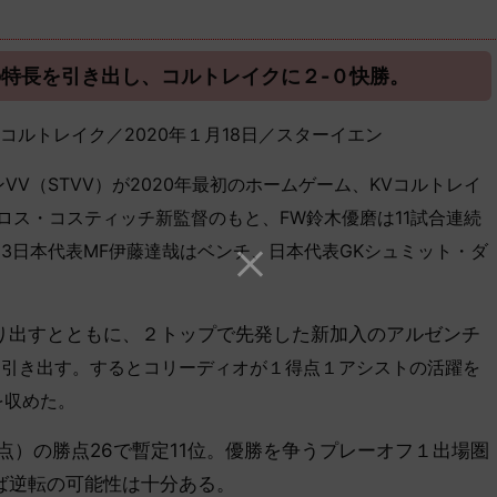
特長を引き出し、コルトレイクに２-０快勝。
０ コルトレイク／2020年１月18日／スターイエン
V（STVV）が2020年最初のホームゲーム
、KVコルトレイ
ロス・コスティッチ新監督のもと、FW鈴木優磨は11試合連続
-23日本代表MF伊藤達哉はベンチ、日本代表GKシュミット・ダ
出すとともに、２トップで先発した新加入のアルゼンチ
を引き出す。するとコリーディオが１得点１アシストの活躍を
を収めた。
失点）の勝点26で暫定11位。優勝を争うプレーオフ１出場圏
ば逆転の可能性は十分ある。