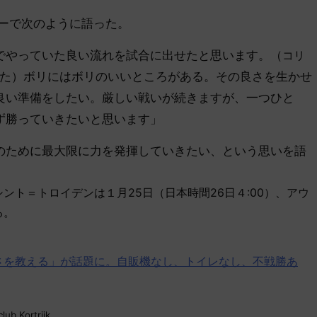
ーで次のように語った。
でやっていた良い流れを試合に出せたと思います。（
コリ
た）ボリにはボリのいいところがある。その良さを生かせ
良い準備をしたい。厳しい戦いが続きますが、一つひと
ず勝っていきたいと思います」
ために最大限に力を発揮していきたい、という思いを語
シント＝トロイデンは１月25日（日本時間26日４:00）、アウ
る。
さを教える」が話題に。自販機なし、トイレなし、不戦勝あ
lub Kortrijk.