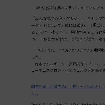
鈴木は試合後のフラッシュインタビュ
「みんな気合が入っていたし、キャンプ
ーディオについて）
彼には彼の、（退団し
るように、残り半年、飛躍できるように
つ。上を見すぎずに、１試合１試合、必
そのように、一つひとつチームの勝利の
った。
鈴木はベルギーリーグ17試合５ゴール。
ェーでムスクロン・ペルウェルツと対戦す
関連記事：本田圭佑に「都リーグの恐ろし
り…
Topics: Sint-Truidense VV 2-0 Koninklijke Voetbalc