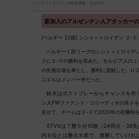
シント＝トロイデンの鈴木優磨。(C)STVV
新加入のアルゼンチン人アタッカーの
[ベルギー 22節] シント＝トロイデン ２-
ベルギー１部リーグのシント＝トロイデンV
クに２-０の勝利を収めた。セルビア人のミ
の先発出場を果たし、勝利に貢献した
。U
ニエルはメンバー外だった。
鈴木はポストプレーからチャンスを作り
ン人FW
ファクンド・コリーディオの良さ
見せて、チームは２-０で2020年の初勝利
STVVは７勝５分10敗（24得点・38
内６位とは勝点８差で、連勝していけれ