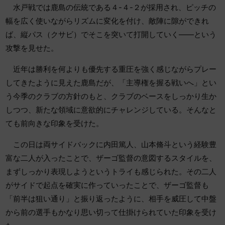
水戸戦では鹿島の伝統である４-４-２が採用され、ピッチの
幅を広く使いながらリズムに変化を付け、敵陣に隙ができれ
ば、縦パス（クサビ）でそこを突いて打開していく――という
攻撃を見せた。
近年は勝利を何よりも優先する重圧を強く感じながらプレー
してきたように見えた鹿島だが、「主導権を握る戦いへ」とい
う今季のクラブの方針のもと、クラブのベースをしっかり生か
しつつ、新たな領域に意欲的にチャレンジしている。そんなと
ても前向きな印象を受けた。
この日は両サイドバックに内田篤人、山本脩斗という経験豊
富な二人が入ったことで、ザーゴ監督の意図するスタイルを、
まずしっかり表現しようというトライも感じられた。その二人
がサイドで起点を確実に作っていったことで、ザーゴ監督も
「前半は狙い通り」と振り返ったように、相手を威圧して中盤
から前の選手もかなり思い切って仕掛けられていた印象を受け