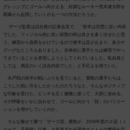
グレッシブにゴールへ向かえる、好調なルーキー荒木遼太郎を
開幕から起用していくのも一つの方法だろうか。
ザーゴ監督は試合後の記者会見で、「前半は完璧に近い内容
でした。フィジカル的に良い状態の時は良さを多く出せたと思
う。練習から負荷をかけているので後半は足が止まり、多少チ
グハグなところもありました。全体的に選手たちは練習でやっ
てきていることを表現しようとしてくれていました。私自身と
しては、満足のいく試合内容でした」と手応えを得ていた。
水戸戦の前半の戦いぶりを見ていると、鹿島の選手たちは、
こうした戦い方をしたかったのだろうなと、そんなポジティブ
な印象を受けた。ピッチを広く優雅に使って、大胆に攻める。
その呼吸をいかに合わせて、ゴールに向かう「技」のバリエー
ションを増やしていくのか。
そんな魅せて勝つ「ザーゴ流」鹿島が、2016年度の２冠（Ｊ
リーグ、天皇杯）以来、４年遠ざかる国内タイトルの獲得を目