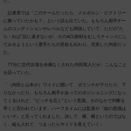
た。
記者席では「このチームだったら、メルボルン・ビクトリー
に勝っていたかも？」という話も出ていた。もちろん相手チー
ムのコンディションやレベルなども関係していて、ただの”た
ら・れば”話に過ぎないが、そのACL敗戦をむしろチャンスにし
てみせようという選手たちの意欲も伝わり、充実した内容だっ
た。
77分に交代出場を余儀なくされた内田篤人だが、こんなこと
を語っていた。
「（内田と山本が）ワイドに開いて、ボランチが下りたり、下
りなかったり。もちろん相手があってのポジショニングになっ
てくるけれど、”ピッチを広く”という意識。そのなかで判断を
早くと言われています。ハーフタイムには監督が『縦の意識は
いいぞ』と言ってくれました。決して、横、横というのではな
く、縦も入れて、つまったらサイドを変えていく」