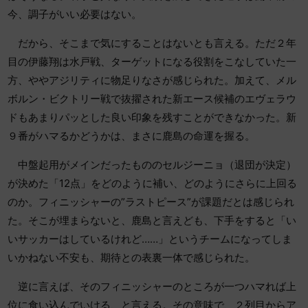
今、調子がいい必要はない。
だから、そこまで気にすることはないとも言える。ただ２年
目の伊藤翔は水戸戦、ターゲットになる役割をこなしていた一
方、ややアジリティに物足りなさが感じられた。加えて、メル
ボルン・ビクトリー戦で抜擢された新エース候補のエヴェラウ
ドもあまりパッとした良い印象を残すことができなかった。新
９番がハマるかどうかは、まさに鹿島の命運を握る。
中盤起用がメインだったもののセルジーニョ（退団が決定）
が決めた「12点」をどのように補い、どのようにさらに上回る
のか。フィニッシャーの”ラストピース”が課題だとは感じられ
た。そこが埋まらないと、鹿島と言えども、下手をすると「い
いサッカーはしているけれど……」というチームになってしま
いかねない不安も、期待との表裏一体で感じられた。
逆に言えば、そのフィニッシャーのところが一つハマれば上
位に食い込んでいける、と言える。その意味で、２列目からア