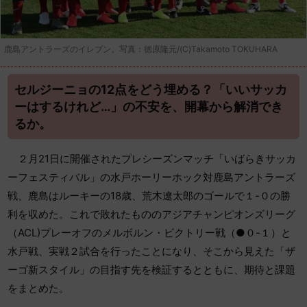
鹿島アントラーズのイレブン。写真：徳原隆元/(C)Takamoto TOKUHARA
セルジーニョの12点をどう埋める？「いいサッカ
ーはするけれど…」の不安を、開幕から解消でき
るか。
２月21日に開催されたプレシーズンマッチ「いばらきサッカ
ーフェスティバル」の水戸ホーリーホック対鹿島アントラーズ
戦、鹿島はルーキーの18歳、荒木遼太郎のゴールで１-０の勝
利を収めた。これで敗れたもののアジアチャンピオンズリーグ
（ACL)プレーオフのメルボルン・ビクトリー戦（●０-１）と
水戸戦、実戦２試合を行ったことになり、そこから見えた「ザ
ーゴ新スタイル」の目指す先を検証するとともに、期待と課題
をまとめた。