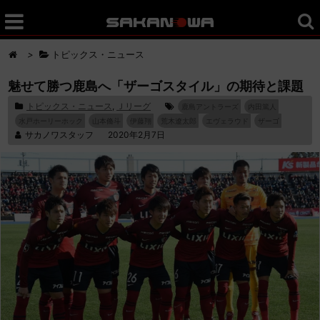
>
トピックス・ニュース
魅せて勝つ鹿島へ「ザーゴスタイル」の期待と課題
トピックス・ニュース
,
Ｊリーグ
鹿島アントラーズ
内田篤人
水戸ホーリーホック
山本脩斗
伊藤翔
荒木遼太郎
エヴェラウド
ザーゴ
サカノワスタッフ
2020年2月7日