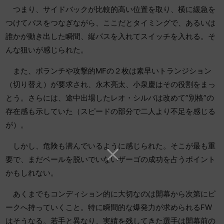
つまり、サイドバックが比較的高い位置を取り、横に緩急を
つけてパスをつなぎながら、ここだとタイミングで、あるいは
誰かが動き出した瞬間、縦パスを入れてスイッチを入れる。そ
んな狙いが感じられた。
また、ボランチや攻撃的MFの２枚は素早いトランジション
（切り替え）が要求され、永木亮太、小泉慶はその役割をまっ
とう。さらには、途中出場したレオ・シルバは改めて”別格”の
存在感も示していた（スピードの部分で二人より不足を感じる
が）。
しかし、危険も潜んでいるように感じられた。そこが最も重
要で、まだベールを脱いでいないザーゴの成功を占うポイント
かもしれない。
あくまでもコンディション的に大切なのは開幕から次第にピ
ークへ持っていくこと。特に瞬間的な爆発力が求められるFW
はそうなる。若手と異なり、実績を残してきた選手は開幕前の