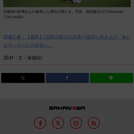
伊藤翔の昨季以上の爆発にも期待が懸かる。写真：徳原隆元/(C)Takamoto
TOKUHARA
関連記事：【鹿島】CB関川郁万の充実と猛烈な突き上げ「新た
なサッカーとの出会い」
[取材・文：塚越始]