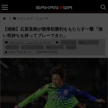
>
トピックス・ニュース
【湘南】石原直樹が復帰初勝利をもたらす一撃「強
い気持ちを持ってプレーできた」
トピックス・ニュース
,
Ｊリーグ
ベガルタ仙台
鹿島アントラーズ
浦和レッズ
サンフレッチェ広島
湘南ベルマーレ
石原直樹
サカノワスタッフ
2020年7月24日