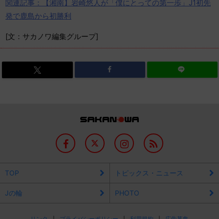
関連記事：【湘南】岩崎悠人が「僕にとっての第一歩」J1初先
発で鹿島から初勝利
[文：サカノワ編集グループ]
TOP
トピックス・ニュース
Jの輪
PHOTO
リンク
プライバシーポリシー
利用規約
広告募集