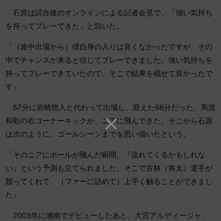
石原は試合後のオンラインによる記者会見で、「強い気持ち
を持ってプレーできた」と頷いた。
「（途中出場から）僕自身の入りは良くなかったですが、その
中でチャンスが来ると信じてプレーできました。強い気持ちを
持ってプレーできていたので、そこで結果を残せて良かったで
す」
57分に岩崎悠人と代わって出場し、迎えた66分だった。馬渡
和彰の右コーナーキックが、ニアに飛んできた。そこから石原
は次のように、ゴールシーンまでを思い描いたという。
「そのニアにボールが飛んだ瞬間、『流れてくるかもしれな
い』という予測も立てられました。そこで古林（将太）選手が
競ってくれて、（ファーに詰めて）上手く触ることができまし
た」
2003年に湘南でデビューしたあと、大宮アルディージャ、