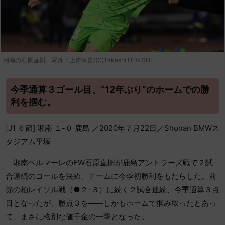
湘南の石原直樹。写真：上岸卓史/(C)Takashi UEGISHI
今季通算３ゴール目、“12年ぶり”のホームでの勝
利を掴む。
[J1 ６節] 湘南 １-０ 鹿島 ／2020年７月22日／Shonan BMWス
タジアム平塚
湘南ベルマーレのFW石原直樹が鹿島アントラーズ戦で２試
合連続のゴールを決め、チームに今季初勝利をもたらした。前
節の柏レイソル戦（●２-３）に続く２試合連続、今季通算３点
目となったが、勝点３を――しかもホームで掴み取ったとあっ
て、まさに格別な値千金の一撃となった。