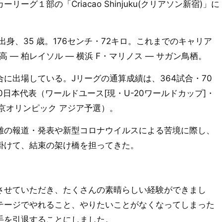
グ１部の「Criacao Shinjuku(クリアソン新宿)」に
出身、35 歳。176センチ・72キロ。これまでのキャリア
園高 ― 柏レイソル ― 横浜 F・マリノス ― サガン鳥栖。
に出場している。Jリーグの通算成績は、364試合・70
0日本代表（ワールドユース[現・U-20ワールドカップ]・
（北京オリンピック アジア予選）。
の報道・発表や新型コロナウイルスによる苦境に際し、
掛けて、結束の架け橋を担ってきた。
。
させていただき、たくさんの素晴らしい経験ができまし
テージでやれること、やりたいことがなくなってしまった
手を引退することにしました。