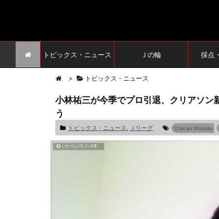
トピックス・ニュース
Ｊの輪
採点
>
トピックス・ニュース
小林祐三が今季でプロ引退、クリアソン
う
トピックス・ニュース
,
Ｊリーグ
Criacao Shinjuku