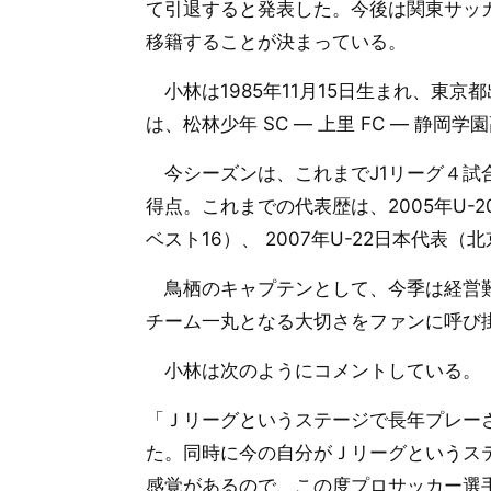
て引退すると発表した。今後は関東サッカーリー
移籍することが決まっている。
小林は1985年11月15日生まれ、東京都
は、松林少年 SC ― 上里 FC ― 静岡学
今シーズンは、これまでJ1リーグ４試合
得点。これまでの代表歴は、2005年U-2
ベスト16）、 2007年U-22日本代表
鳥栖のキャプテンとして、今季は経営難
チーム一丸となる大切さをファンに呼び
小林は次のようにコメントしている
「Ｊリーグというステージで⻑年プレー
た。同時に今の自分がＪリーグというス
感覚があるので、この度プロサッカー選