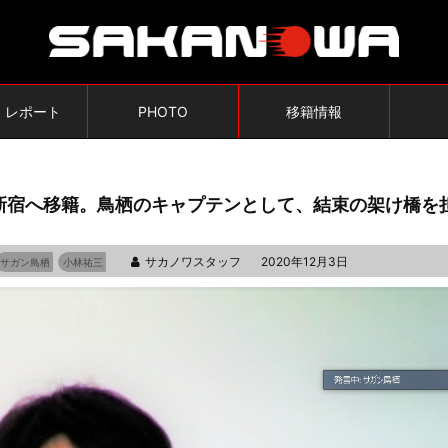
・レポート
PHOTO
移籍情報
新宿へ移籍。鳥栖のキャプテンとして、結束の架け橋を
サカノワスタッフ
2020年12月3日
サガン鳥栖
小林祐三