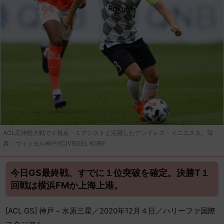
ACL広州恒大戦で１得点・１アシストと活躍したアンドレス・イニエスタ。写
真：ヴィッセル神戸/(C)VISSEL KOBE
今日GS最終戦、すでに１位突破を確定。決勝T１
回戦は横浜FMか上海上港。
[ACL GS] 神戸 – 水原三星／2020年12月４日／ハリーファ国際