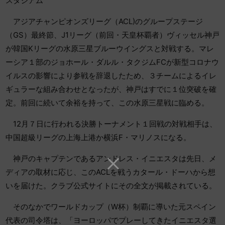
スタジアム
アジアチャンピオンズリーグ（ACL)のグループステージ
（GS）最終節、J1リーグ（前回・天皇杯覇者）ヴィッセル神戸
が韓国Kリーグの水原三星ブルーウイングスと対戦する。マレ
ーシア１部のジョホール・ダルル・タクジムFCが新型コロナウ
イルスの影響により参戦を辞退したため、３チームによるイレ
ギュラーな組み合わせとなったが、神戸はすでに１位突破を確
定。前回に続いて余裕を持って、この水原三星戦に臨める。
12月７日に行われる決勝トーナメント１回戦の対戦相手は、
中国超級リーグの上海上港か横浜F・マリノスになる。
神戸のキャプテンであるアンドレス・イニエスタは先日、メ
ディアの取材に応じ、このACLを戦うカタール・ドーハから想
いを届けた。クラブ公式サイトにその全文が掲載されている。
そのなかでワールドカップ（W杯）制覇に導いた元スペイン
代表の司令塔は、「ヨーロッパでプレーしてきたイニエスタ選