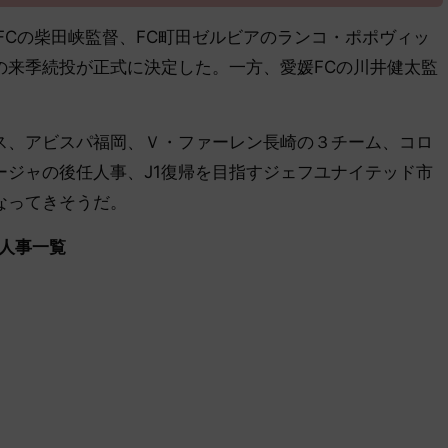
雅FCの柴田峡監督、FC町田ゼルビアのランコ・ポポヴィッ
の来季続投が正式に決定した。一方、愛媛FCの川井健太監
、アビスパ福岡、Ｖ・ファーレン長崎の３チーム、コロ
ージャの後任人事、J1復帰を目指すジェフユナイテッド市
なってきそうだ。
督人事一覧