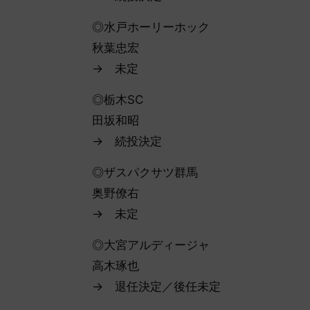
◎水戸ホーリーホック
秋葉忠宏
→ 未定
◎栃木SC
田坂和昭
→ 続投決定
◎ザスパクサツ群馬
奥野僚右
→ 未定
◎大宮アルディージャ
高木琢也
→ 退任決定／後任未定