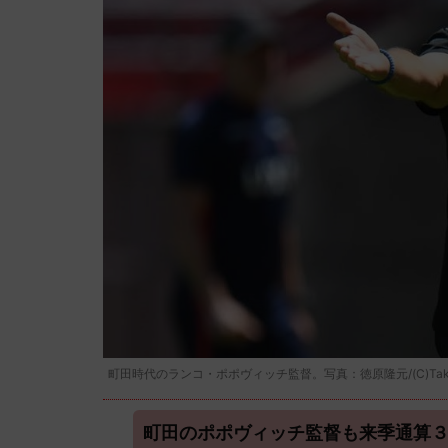
町田時代のランコ・ポポヴィッチ監督。写真：徳原隆元/(C)Takam
町田のポポヴィッチ監督も来季通算