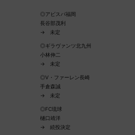
◎アビスパ福岡
長谷部茂利
→ 未定
◎ギラヴァンツ北九州
小林伸二
→ 未定
◎V・ファーレン長崎
手倉森誠
→ 未定
◎FC琉球
樋口靖洋
→ 続投決定