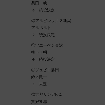
柴田 峡
→ 続投決定
◎アルビレックス新潟
アルベルト
→ 続投決定
◎ツエーゲン金沢
柳下正明
→ 続投決定
◎ジュビロ磐田
鈴木政一
→ 未定
◎京都サンガF.C.
實好礼忠