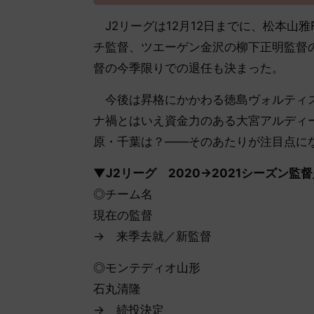
J2リーグは12月12日までに、松本山
チ監督、ツエーゲン金沢の柳下正明監督
督の今季限りでの退任も決まった。
今後は昇格にかかわる徳島ヴォルティス
ナ禍とはいえ資金力のある大宮アルディ
原・千葉は？――そのあたりが注目点に
▼J2リーグ 2020→2021シーズン監
◎チーム名
現在の監督
→ 来季去就／新監督
◎モンテディオ山形
石丸清隆
→ 続投決定