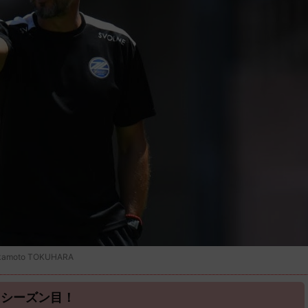
oto TOKUHARA
３シーズン目！