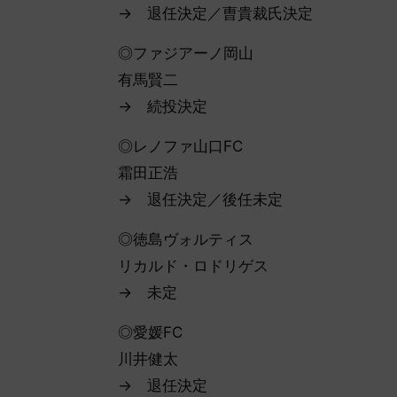
→ 退任決定／曺貴裁氏決定
◎ファジアーノ岡山
有馬賢二
→ 続投決定
◎レノファ山口FC
霜田正浩
→ 退任決定／後任未定
◎徳島ヴォルティス
リカルド・ロドリゲス
→ 未定
◎愛媛FC
川井健太
→ 退任決定