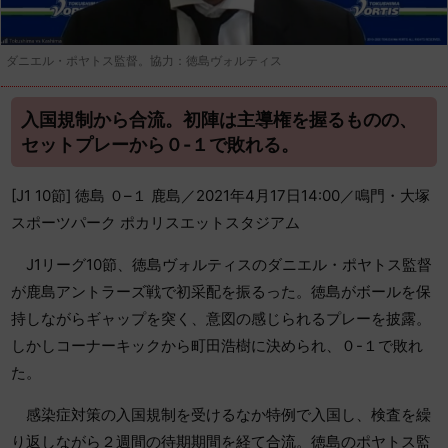
ダニエル・ポヤトス監督。協力：徳島ヴォルティス
入国規制から合流。初陣は主導権を握るものの、
セットプレーから０-１で敗れる。
[J1 10節] 徳島 ０–１ 鹿島／2021年4月17日14:00／鳴門・大塚
スポーツパーク ポカリスエットスタジアム
J1リーグ10節、徳島ヴォルティスのダニエル・ポヤトス監督
が鹿島アントラーズ戦で初采配を振るった。徳島がボールを保
持しながらギャップを突く、意図の感じられるプレーを披露。
しかしコーナーキックから町田浩樹に決められ、０-１で敗れ
た。
感染症対策の入国規制を受けるなか特例で入国し、検査を繰
り返しながら２週間の待期期間を経て合流。徳島のポヤトス監