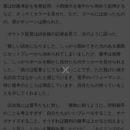
督は杉森考起を先発起用、小西雄大を途中から初めて起用する
など、さっそくカラーを見せた。ただ、ゴールには迫ったもの
の、脅かすシーンは限られた。
ポヤトス監督は試合後の記者会見で、次のように語った。
「難しい試合になりました。しっかり固めてきた力のある鹿島
にセットプレーから決められてしまいましたが、後半は改善
し、しっかりボールを動かし自分たちのサッカーを見せられま
した」「負けは監督としても悲しいことです。ただ負けに値す
る試合ではなかったと感じています。選手のパフォーマンス、
特に後半のところは満足しています。自分たちの持っているこ
とを示してくれました」
試合前には選手たちに対し、「勇敢に戦うように。対戦相手
のことを考えすぎず、自分たちがいいプレーをすること、オー
ガナイズすること。そうすれば勝利の確率は上がると伝えまし
た」と言う。とはいえ勝利を逃しただけに、「タイミングのと