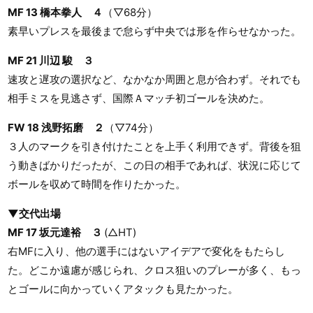
MF 13 橋本拳人 ４
（▽68分）
素早いプレスを最後まで怠らず中央では形を作らせなかった。
MF 21 川辺 駿 ３
速攻と遅攻の選択など、なかなか周囲と息が合わず。それでも
相手ミスを見逃さず、国際Ａマッチ初ゴールを決めた。
FW 18 浅野拓磨 ２
（▽74分）
３人のマークを引き付けたことを上手く利用できず。背後を狙
う動きばかりだったが、この日の相手であれば、状況に応じて
ボールを収めて時間を作りたかった。
▼交代出場
MF 17 坂元達裕 ３
(△HT)
右MFに入り、他の選手にはないアイデアで変化をもたらし
た。どこか遠慮が感じられ、クロス狙いのプレーが多く、もっ
とゴールに向かっていくアタックも見たかった。