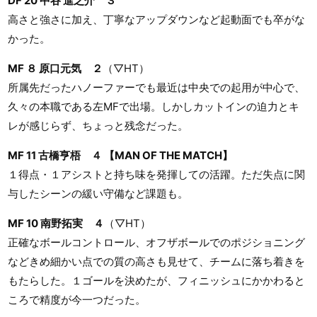
DF 20 中谷 進之介 ３
高さと強さに加え、丁寧なアップダウンなど起動面でも卒がな
かった。
MF ８ 原口元気 ２
（▽HT）
所属先だったハノーファーでも最近は中央での起用が中心で、
久々の本職である左MFで出場。しかしカットインの迫力とキ
レが感じらず、ちょっと残念だった。
MF 11 古橋亨梧 ４ 【MAN OF THE MATCH】
１得点・１アシストと持ち味を発揮しての活躍。ただ失点に関
与したシーンの緩い守備など課題も。
MF 10 南野拓実 ４
（▽HT）
正確なボールコントロール、オフザボールでのポジショニング
などきめ細かい点での質の高さも見せて、チームに落ち着きを
もたらした。１ゴールを決めたが、フィニッシュにかかわると
ころで精度が今一つだった。