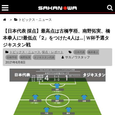
>
トピックス・ニュース
【日本代表 採点】最高点は古橋亨梧、南野拓実、橋
本拳人に!最低点「2」をつけた4人は…│Ｗ杯予選タ
ジキスタン戦
トピックス・ニュース
,
採点・レポート
日本代表
橋本拳人
サカノワスタッフ
古橋亨梧
南野拓実
タジキスタン代表
2021年6月8日