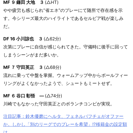
MF ９ 鎌田 大地 ３
(△HT)
やや疲労も感じられ“省エネ”のプレーにて随所で存在感を示
す。今シリーズ最大のハイライトであるセルビア戦が楽しみ
だ。
DF 16 小川諒也 ３
(△62分)
次第にプレーに自信が感じられてきた。守備時に後手に回って
しまうシーンがまだ多いか。
MF ７ 守田英正 ３
(△68分)
流れに乗って中盤を掌握。ウォームアップ中からボールフィー
リングがよくなかったようで、シュートもミートせず。
MF ６ 谷口 彰悟 ―
(△74分)
川崎でもなかった守田英正とのボランチコンビが実現。
注目記事：鈴木優磨にヘルタ、フェネルバフチェがオファー
か。しかし「別のリーグでのプレーを希望」!?移籍金の設定額
は…