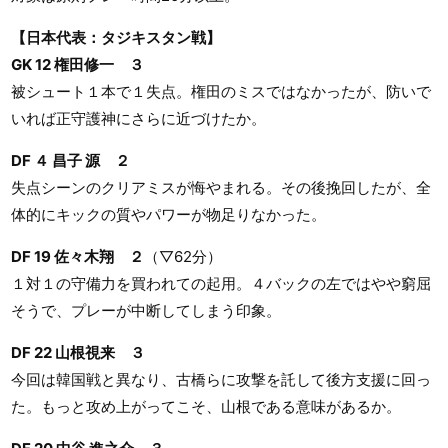
【日本代表：タジキスタン戦】
GK 12 権田修一 ３
被シュート１本で１失点。権田のミスではなかったが、防いで
いれば正守護神にさらに近づけたか。
DF ４ 昌子 源 ２
失点シーンのクリアミスが悔やまれる。その後挽回したが、全
体的にキックの質やパワーが物足りなかった。
DF 19 佐々木翔 ２
（▽62分）
１対１の守備力を買われての起用。４バックの左ではやや窮屈
そうで、プレーが中断してしまう印象。
DF 22 山根視来 ３
今回は韓国戦と異なり、古橋らに攻撃を託して後方支援に回っ
た。もっと攻め上がってこそ、山根である意味があるか。