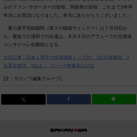
ルのファン･サポーターの皆様、関係者の皆様。これまで3年半
本当にお世話になりました。本当にありがとうございました」
夏の選手登録期間（第２の移籍ウインドー）は７月16日か
ら。最短での浦和での出場は、８月９日のアウェーでの北海道
コンサドーレ札幌戦となる。
注目記事：日本人選手の市場価格トップ20。3位久保建英、2
位冨安健洋、1位は…。Jリーグ勢最高は21位
[文：サカノワ編集グループ]