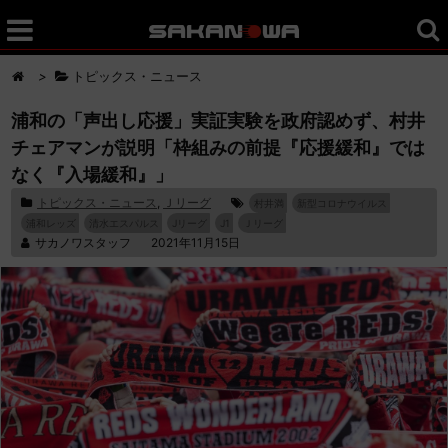
>
トピックス・ニュース
浦和の「声出し応援」実証実験を政府認めず、村井
チェアマンが説明「枠組みの前提『応援緩和』では
なく『入場緩和』」
トピックス・ニュース
,
Ｊリーグ
村井満
新型コロナウイルス
浦和レッズ
清水エスパルス
Jリーグ
J1
Ｊリーグ
サカノワスタッフ
2021年11月15日