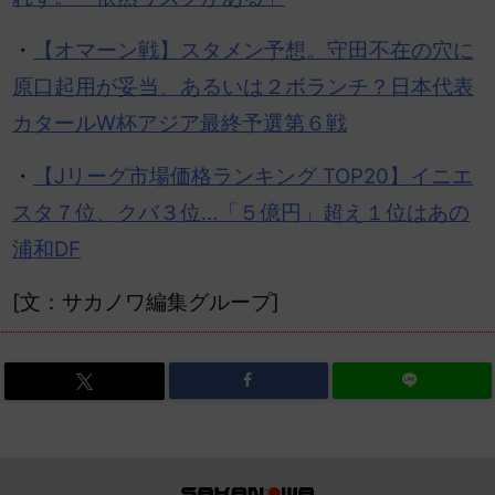
・
【オマーン戦】スタメン予想。守田不在の穴に
原口起用が妥当、あるいは２ボランチ？日本代表
カタールW杯アジア最終予選第６戦
・
【Jリーグ市場価格ランキング TOP20】イニエ
スタ７位、クバ３位…「５億円」超え１位はあの
浦和DF
[文：サカノワ編集グループ]