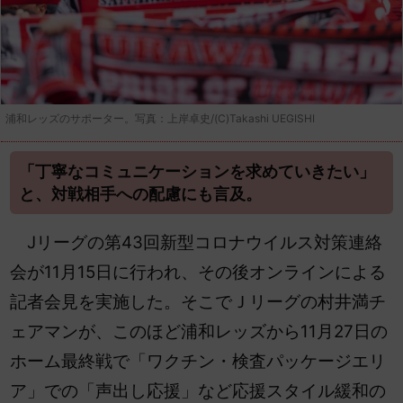
浦和レッズのサポーター。写真：上岸卓史/(C)Takashi UEGISHI
「丁寧なコミュニケーションを求めていきたい」
と、対戦相手への配慮にも言及。
Jリーグの第43回新型コロナウイルス対策連絡
会が11月15日に行われ、その後オンラインによる
記者会見を実施した。そこでＪリーグの村井満チ
ェアマンが、このほど浦和レッズから11月27日の
ホーム最終戦で「ワクチン・検査パッケージエリ
ア」での「声出し応援」など応援スタイル緩和の