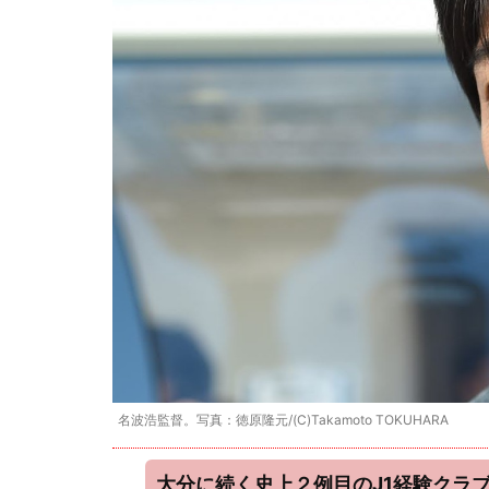
名波浩監督。写真：徳原隆元/(C)Takamoto TOKUHARA
大分に続く史上２例目のJ1経験クラブ