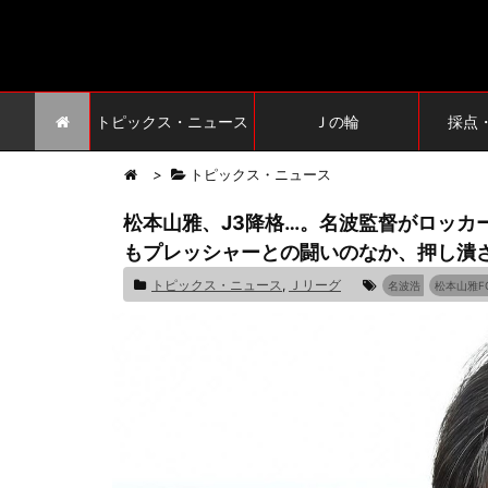
トピックス・ニュース
Ｊの輪
採点
>
トピックス・ニュース
松本山雅、J3降格…。名波監督がロッカ
もプレッシャーとの闘いのなか、押し潰
トピックス・ニュース
,
Ｊリーグ
名波浩
松本山雅F