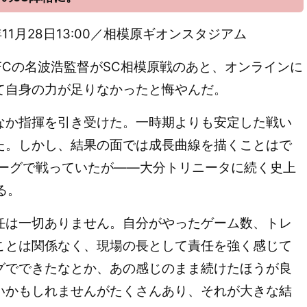
21年11月28日13:00／相模原ギオンスタジアム
Cの名波浩監督がSC相模原戦のあと、オンラインに
て自身の力が足りなかったと悔やんだ。
か指揮を引き受けた。一時期よりも安定した戦い
た。しかし、結果の面では成長曲線を描くことはで
1リーグで戦っていたが――大分トリニータに続く史上
る。
任は一切ありません。自分がやったゲーム数、トレ
ことは関係なく、現場の長として責任を強く感じて
グでできたなとか、あの感じのまま続けたほうが良
いかもしれませんがたくさんあり、それが大きな結