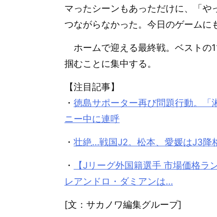
マったシーンもあっただけに、「や
つながらなかった。今日のゲームに
ホームで迎える最終戦。ベストの1
掴むことに集中する。
【注目記事】
・
徳島サポーター再び問題行動。「
ニー中に連呼
・
壮絶…戦国J2。松本、愛媛はJ3降格
・
【Jリーグ外国籍選手 市場価格ラン
レアンドロ・ダミアンは…
[文：サカノワ編集グループ]