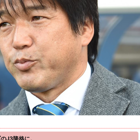
のJ3降格に。