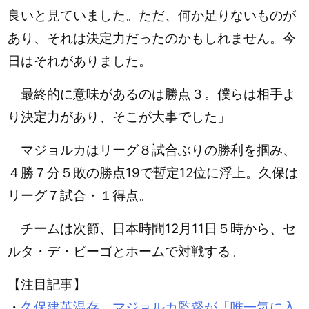
良いと見ていました。ただ、何か足りないものが
あり、それは決定力だったのかもしれません。今
日はそれがありました。
最終的に意味があるのは勝点３。僕らは相手よ
り決定力があり、そこが大事でした」
マジョルカはリーグ８試合ぶりの勝利を掴み、
４勝７分５敗の勝点19で暫定12位に浮上。久保は
リーグ７試合・１得点。
チームは次節、日本時間12月11日５時から、セ
ルタ・デ・ビーゴとホームで対戦する。
【注目記事】
・
久保建英温存、マジョルカ監督が「唯一気に入