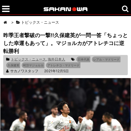
>
トピックス・ニュース
昨季王者撃破の一撃!!久保建英が一問一答「ちょっと
した幸運もあって」。マジョルカがアトレチコに逆
転勝利
トピックス・ニュース
,
海外日本人
日本代表
レアル・マドリード
久保建英
RCDマジョルカ
アトレチコ・マドリード
サカノワスタッフ
2021年12月5日