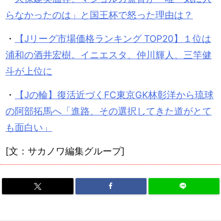
らなかったのは」と国王杯で怒った理由は？
・
【Jリーグ市場価格ランキング TOP20】１位は
浦和の酒井宏樹。イニエスタ、仲川輝人、三竿健
斗が上位に
・
【Jの輪】復活近づくFC東京GK林彰洋から琉球
の阿部拓馬へ「進路、その選択してきた道がとて
も面白い」
[文：サカノワ編集グループ]