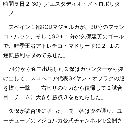
時間５日２:30）／エスタディオ・メトロポリタ
ーノ
スペイン１部RCDマジョルカが、80分のフラン
コ・ルッソ、そして90＋１分の久保建英のゴール
で、昨季王者アトレチコ・マドリードに２-１の
逆転勝利を収めてみせた。
74分から途中出場した久保はカウンターから抜
け出して、スロベニア代表GKヤン・オブラクの股
を抜く一撃！ 右ヒザのケガから復帰して２試合
目、チームに大きな勝点３をもたらした。
久保が試合後に語った一問一答は次の通り。ユ
ーチューブのマジョルカ公式チャンネルで公開さ