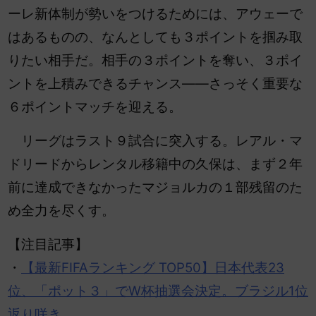
ーレ新体制が勢いをつけるためには、アウェーで
はあるものの、なんとしても３ポイントを掴み取
りたい相手だ。相手の３ポイントを奪い、３ポイ
ントを上積みできるチャンス――さっそく重要な
６ポイントマッチを迎える。
リーグはラスト９試合に突入する。レアル・マ
ドリードからレンタル移籍中の久保は、まず２年
前に達成できなかったマジョルカの１部残留のた
め全力を尽くす。
【注目記事】
・
【最新FIFAランキング TOP50】日本代表23
位、「ポット３」でW杯抽選会決定。ブラジル1位
返り咲き