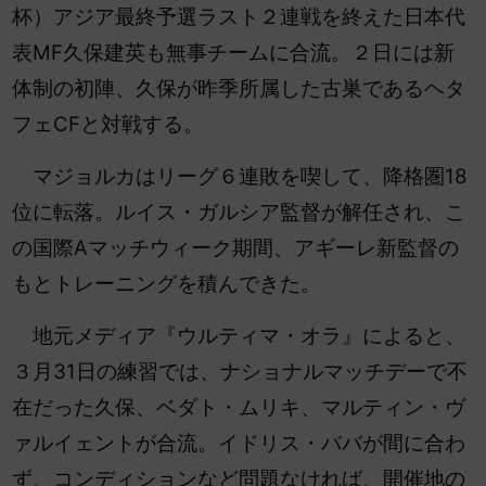
杯）アジア最終予選ラスト２連戦を終えた日本代
表MF久保建英も無事チームに合流。２日には新
体制の初陣、久保が昨季所属した古巣であるヘタ
フェCFと対戦する。
マジョルカはリーグ６連敗を喫して、降格圏18
位に転落。ルイス・ガルシア監督が解任され、こ
の国際Aマッチウィーク期間、アギーレ新監督の
もとトレーニングを積んできた。
地元メディア『ウルティマ・オラ』によると、
３月31日の練習では、ナショナルマッチデーで不
在だった久保、ベダト・ムリキ、マルティン・ヴ
ァルイェントが合流。イドリス・ババが間に合わ
ず、コンディションなど問題なければ、開催地の