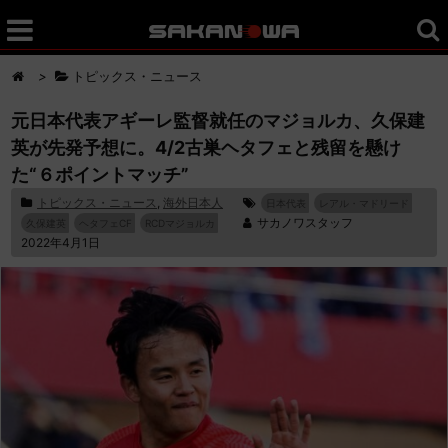
>
トピックス・ニュース
元日本代表アギーレ監督就任のマジョルカ、久保建
英が先発予想に。4/2古巣ヘタフェと残留を懸け
た“６ポイントマッチ”
トピックス・ニュース
,
海外日本人
日本代表
レアル・マドリード
サカノワスタッフ
久保建英
ヘタフェCF
RCDマジョルカ
2022年4月1日