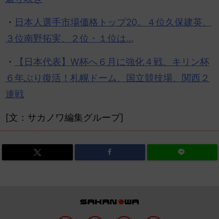
・
日本人選手市場価格トップ20。４位久保建英、
３位南野拓実、２位・１位は…
・
【日本代表】W杯へ６月に強化４戦、キリン杯
６年ぶり復活！札幌ドーム、国立競技場、関西２
連戦
[文：サカノワ編集グループ]