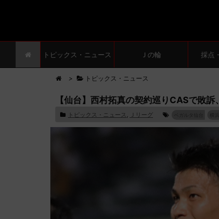
トピックス・ニュース
Ｊの輪
採点
>
トピックス・ニュース
【仙台】西村拓真の契約巡りCASで敗訴
トピックス・ニュース
,
Ｊリーグ
ベガルタ仙台
横浜