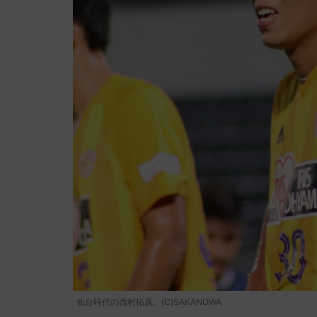
仙台時代の西村拓真。(C)SAKANOWA