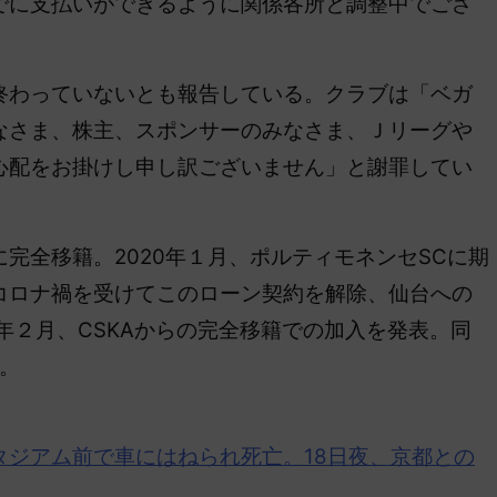
でに支払いができるように関係各所と調整中でござ
わっていないとも報告している。クラブは「ベガ
なさま、株主、スポンサーのみなさま、Ｊリーグや
心配をお掛けし申し訳ございません」と謝罪してい
に完全移籍。2020年１月、ポルティモネンセSCに期
コロナ禍を受けてこのローン契約を解除、仙台への
1年２月、CSKAからの完全移籍での加入を発表。同
る。
タジアム前で車にはねられ死亡。18日夜、京都との