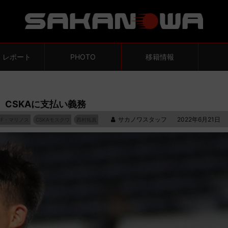
・レポート
PHOTO
移籍情報
、CSKAに支払い義務
サカノワスタッフ
2022年6月21日
F・マリノス
CSKAモスクワ
西村拓真