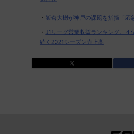
・
飯倉大樹が神戸の課題を指摘「応
・
J1リーグ営業収益ランキング。４
続く2021シーズン売上高