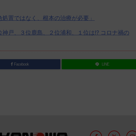
急処置ではなく、根本の治療が必要」
位神戸、３位鹿島、２位浦和、１位は!? コロナ禍の
Facebook
LINE