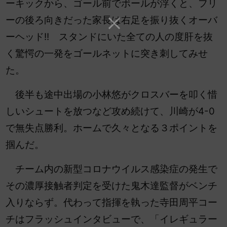
ーキックから、ゴール前でボールが浮くと、フリ
ーの後ろ向きだった家長は右足を振り抜くオーバ
ーヘッド!! スタンドにいた全ての人の度肝を抜
く驚愕の一発をゴールネットに突き刺してみせ
た。
後半も途中出場の小林悠がクロスバーを叩く惜
しいシュートを放つなど攻め続けて、川崎が4-0
で無失点勝利。ホームで久々となる３ポイントを
掴んだ。
チーム内の新型コロナウイルス感染症の発生で
その濃厚接触者判定を受けた鬼木達監督がベンチ
入りならず。代わって指揮を執った寺田周平コー
チはフラッシュインタビューで、「イレギュラー