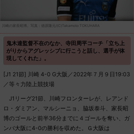
川崎の家長昭博。写真：徳原隆元/(C)Takamoto TOKUHARA
鬼木達監督不在のなか、寺田周平コーチ「立ち上
がりからアグレッシブに行こうと話し、選手が体
現してくれた」。
[J1 21節] 川崎 4-0 G大阪／2022年７月９日19:03
／等々力陸上競技場
J1リーグ21節、川崎フロンターレが、レアンド
ロ・ダミアン、マルシーニョ、脇坂泰斗、家長昭
博のゴールと前半36分までに４ゴールを奪い、ガ
ンバ大阪に4-0の勝利を収めた。Ｇ大阪は