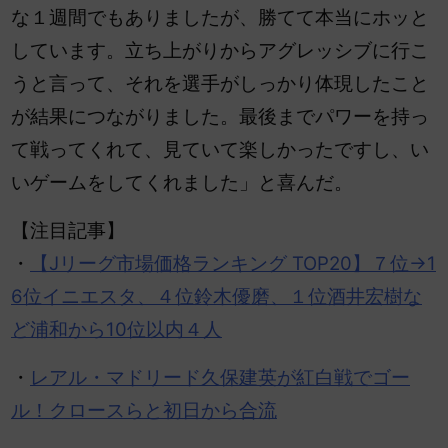
な１週間でもありましたが、勝てて本当にホッと
しています。立ち上がりからアグレッシブに行こ
うと言って、それを選手がしっかり体現したこと
が結果につながりました。最後までパワーを持っ
て戦ってくれて、見ていて楽しかったですし、い
いゲームをしてくれました」と喜んだ。
【注目記事】
・
【Jリーグ市場価格ランキング TOP20】７位→1
6位イニエスタ、４位鈴木優磨、１位酒井宏樹な
ど浦和から10位以内４人
・
レアル・マドリード久保建英が紅白戦でゴー
ル！クロースらと初日から合流