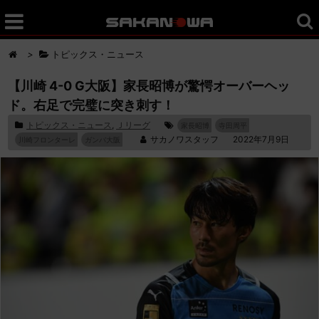
>
トピックス・ニュース
【川崎 4-0 G大阪】家長昭博が驚愕オーバーヘッ
ド。右足で完璧に突き刺す！
トピックス・ニュース
,
Ｊリーグ
家長昭博
寺田周平
サカノワスタッフ
2022年7月9日
川崎フロンターレ
ガンバ大阪