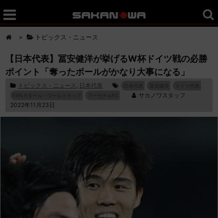
>
トピックス・ニュース
【日本代表】冨安健洋が挙げるW杯ドイツ戦の必勝
ポイント「奪ったボールがかなり大事になる」
トピックス・ニュース
,
日本代表
日本代表
冨安健洋
ドイツ代表
サカノワスタッフ
FIFAカタール・ワールドカップ
アーセナルFC
2022年11月23日