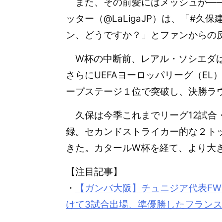
また、その前髪にはメッシュが――
ッター（@LaLigaJP）は、「#
ン、どうですか？」とファンからの
W杯の中断前、レアル・ソシエダは
さらにUEFAヨーロッパリーグ（E
ープステージ１位で突破し、決勝ラ
久保は今季これまでリーグ12試合
録。セカンドストライカー的な２ト
きた。カタールW杯を経て、より大
【注目記事】
・
【ガンバ大阪】チュニジア代表FW
けて3試合出場、準優勝したフラン