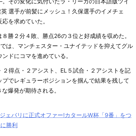
。その変化に気付いたラ・リーガの日本語版ツイ
久保建英 選手が前髪にメッシュ！久保選手のイメチェ
反応を求めていた。
８勝２分４敗、勝点26の３位と好成績を収めた。
L）では、マンチェスター・ユナイテッドを抑えてグル
ウンドにコマを進めている。
・２得点・２アシスト、EL５試合・２アシストを記
ップでレギュラーポジションを掴んで結果を残して
きな爆発が期待される。
ジェバリに正式オファー!カタールW杯「9番」をつ
スに勝利