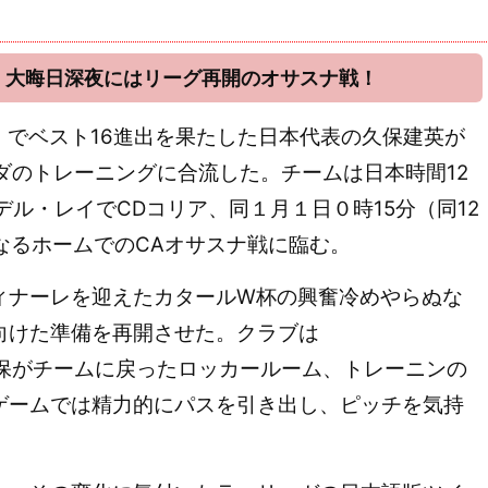
、大晦日深夜にはリーグ再開のオサスナ戦！
でベスト16進出を果たした日本代表の久保建英が
エダのトレーニングに合流した。チームは日本時間12
デル・レイでCDコリア、同１月１日０時15分（同12
なるホームでのCAオサスナ戦に臨む。
ナーレを迎えたカタールW杯の興奮冷めやらぬな
向けた準備を再開させた。クラブは
） で、久保がチームに戻ったロッカールーム、トレーニンの
ゲームでは精力的にパスを引き出し、ピッチを気持