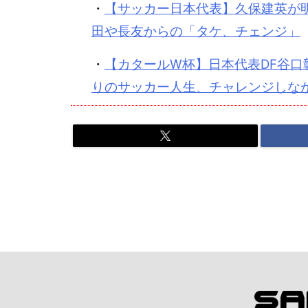
・
【サッカー日本代表】久保建英が明
田や長友からの「タケ、チェンジ」
・
【カタールW杯】日本代表DF谷
りのサッカー人生、チャレンジしな