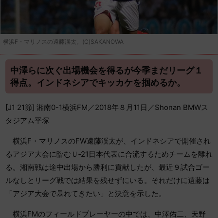
横浜F・マリノスの遠藤渓太。(C)SAKANOWA
中澤らに次ぐ出場機会を得るが今季まだリーグ１
得点。インドネシアでキッカケを掴めるか。
[J1 21節] 湘南0-1横浜FM／2018年８月11日／Shonan BMWス
タジアム平塚
横浜F・マリノスのFW遠藤渓太が、インドネシアで開催され
るアジア大会に臨むＵ‐21日本代表に合流するためチームを離れ
る。湘南戦は途中出場から勝利に貢献したが、最近９試合ゴー
ルなしとリーグ戦では結果を残せずにいる。それだけに遠藤は
「アジア大会で暴れてきたい」と決意を示した。
横浜FMのフィールドプレーヤーの中では、中澤佑二、天野