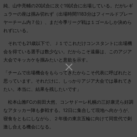
純、山中亮輔の20試合に次ぐ19試合に出場している。だがレギ
ュラーの座は掴み切れず（出場時間1183分はフィールドプレー
ヤーチーム内７位）、まだ今季リーグ戦は１ゴールしか決めら
れずにいる。
それでも21歳以下で、Ｊ１でこれだけコンスタントに出場機
会を得ている選手は数少ない。だからこそ遠藤は、このアジア
大会でキッカケを掴みたいと意欲を示す。
「チームで出場機会をもらってきたからこそ代表に呼ばれたと
思っています。それだけに、しっかりアジア大会では暴れてき
たい。本当に、結果を残したいです」
松本山雅FCの前田大然、コンサドーレ札幌の三好康児ら好調
なアタッカー陣も参戦する。12日に集合して現地へ向かうが、
寝食をともにしながら、２年後の東京五輪に向けて同世代で刺
激し合える機会になる。