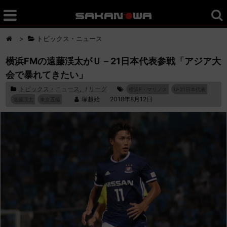
>
トピックス・ニュース
横浜FMの遠藤渓太がＵ－21日本代表参戦「アジア大
会で暴れてきたい」
トピックス・ニュース
,
Ｊリーグ
横浜F・マリノス
U-21日本代表
塚越始
2018年8月12日
遠藤渓太
東京五輪