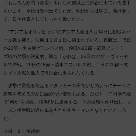
「もちろん杉岡（湘南）をはじめ僕以上に試合に出ている選手
もいます。今日は敵同士でしたが、明日からは味方。助け合っ
て、日本代表としてしっかり戦いたい」
”アジア版オリンピック”のアジア大会は８月14日に初戦ネパ
ール戦を迎え、決勝は９月１日に組まれている。遠藤は、15日
の22節・名古屋グランパス戦、19日の23節・鹿島アントラー
ズ戦の欠場が決定的。勝ち上がれば、26日の24節・ヴィッセ
ル神戸戦、29日の18節・清水エスパルス戦、１日の25節・柏
レイソル戦と最大で５試合に出られなくなる。
攻撃に変化を与えるアタッカーの不在がどのようにチームに
影響を与えるのかは読めない部分もある。ただＵ－21日本代表
で”何か”を掴み、横浜FMに還元する。その循環を作り出し、シ
ーズン後半戦の追い風をもたらすキーマンとなりたいところ
だ。
取材・文：塚越始